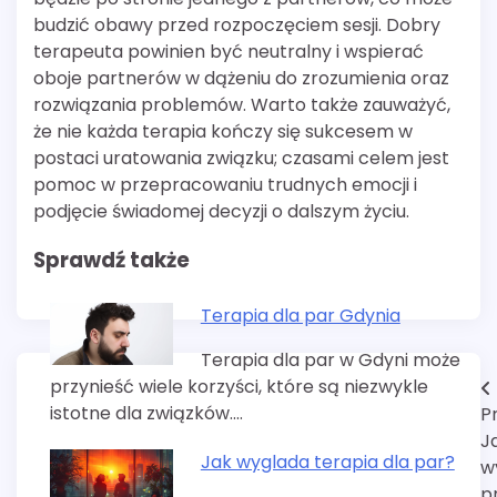
budzić obawy przed rozpoczęciem sesji. Dobry
terapeuta powinien być neutralny i wspierać
oboje partnerów w dążeniu do zrozumienia oraz
rozwiązania problemów. Warto także zauważyć,
że nie każda terapia kończy się sukcesem w
postaci uratowania związku; czasami celem jest
pomoc w przepracowaniu trudnych emocji i
podjęcie świadomej decyzji o dalszym życiu.
Sprawdź także
Terapia dla par Gdynia
Terapia dla par w Gdyni może
przynieść wiele korzyści, które są niezwykle
Nawigacja
istotne dla związków.…
P
wpisu
J
Jak wyglada terapia dla par?
w
p