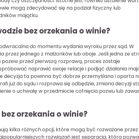
dy czy oszczędności. Istotne jest również ustalenie wart
wie mogą zdecydować się na podział fizyczny lub
dników majątku.
odzie bez orzekania o winie?
 nieodwracalna do momentu wydania wyroku przez sąd. W
a przez jednego z małżonków lub oboje. Jeśli jedna ze st
a pozew przed pierwszą rozprawą, proces zostaje
róbować naprawić swoje relacje i podjąć działania maj
e decyzja ta powinna być dobrze przemyślana i oparta n
afi już do sądu i rozprawa się odbędzie, zmiana decyzji st
sienie o uchwałę w przedmiocie cofnięcia pozwu lub zawa
 bez orzekania o winie?
ują kilka różnych opcji, które mogą być rozważane przez
najpopularniejszych rozwiązań jest separacja, która pozwa