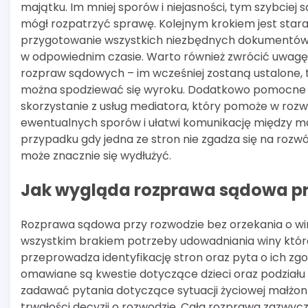
majątku. Im mniej sporów i niejasności, tym szybciej 
mógł rozpatrzyć sprawę. Kolejnym krokiem jest star
przygotowanie wszystkich niezbędnych dokumentów i
w odpowiednim czasie. Warto również zwrócić uwagę
rozpraw sądowych – im wcześniej zostaną ustalone, 
można spodziewać się wyroku. Dodatkowo pomocne
skorzystanie z usług mediatora, który pomoże w rozw
ewentualnych sporów i ułatwi komunikację między m
przypadku gdy jedna ze stron nie zgadza się na rozw
może znacznie się wydłużyć.
Jak wygląda rozprawa sądowa prz
Rozprawa sądowa przy rozwodzie bez orzekania o win
wszystkim brakiem potrzeby udowadniania winy które
przeprowadza identyfikację stron oraz pyta o ich z
omawiane są kwestie dotyczące dzieci oraz podziału 
zadawać pytania dotyczące sytuacji życiowej małżonk
trwałości decyzji o rozwodzie. Cała rozprawa zazwycz