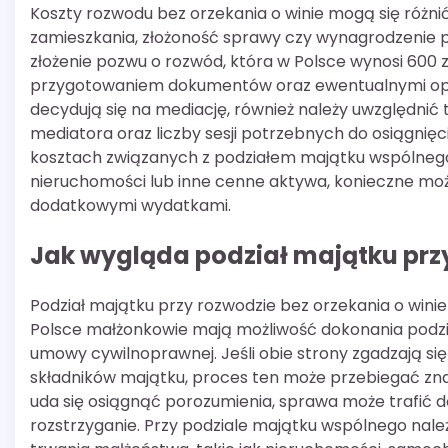
Koszty rozwodu bez orzekania o winie mogą się różnić
zamieszkania, złożoność sprawy czy wynagrodzenie
złożenie pozwu o rozwód, która w Polsce wynosi 600
przygotowaniem dokumentów oraz ewentualnymi opła
decydują się na mediację, również należy uwzględnić t
mediatora oraz liczby sesji potrzebnych do osiągnię
kosztach związanych z podziałem majątku wspólnego 
nieruchomości lub inne cenne aktywa, konieczne moż
dodatkowymi wydatkami.
Jak wygląda podział majątku przy
Podział majątku przy rozwodzie bez orzekania o win
Polsce małżonkowie mają możliwość dokonania podzi
umowy cywilnoprawnej. Jeśli obie strony zgadzają si
składników majątku, proces ten może przebiegać znacz
uda się osiągnąć porozumienia, sprawa może trafić d
rozstrzyganie. Przy podziale majątku wspólnego nale