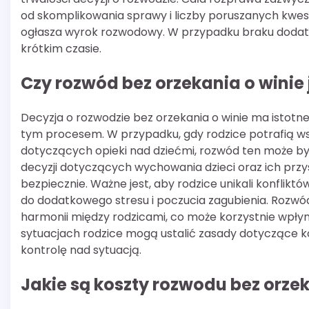
od skomplikowania sprawy i liczby poruszanych kwesti
ogłasza wyrok rozwodowy. W przypadku braku dodatk
krótkim czasie.
Czy rozwód bez orzekania o winie j
Decyzja o rozwodzie bez orzekania o winie ma istotne 
tym procesem. W przypadku, gdy rodzice potrafią w
dotyczących opieki nad dziećmi, rozwód ten może b
decyzji dotyczących wychowania dzieci oraz ich przyszło
bezpiecznie. Ważne jest, aby rodzice unikali konfliktó
do dodatkowego stresu i poczucia zagubienia. Rozwó
harmonii między rodzicami, co może korzystnie wpłyn
sytuacjach rodzice mogą ustalić zasady dotyczące k
kontrolę nad sytuacją.
Jakie są koszty rozwodu bez orzek