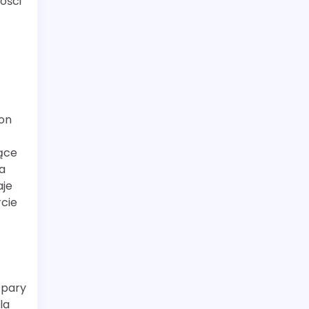
ości
ron
ące
a
aje
rcie
 pary
la