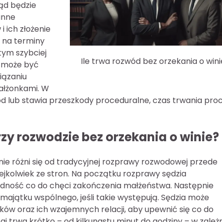
sąd będzie
anne
 ich złożenie
 na terminy
tym szybciej
Ile trwa rozwód bez orzekania o win
 może być
iązaniu
ałżonkami. W
ód lub stawia przeszkody proceduralne, czas trwania pro
y rozwodzie bez orzekania o winie?
ie różni się od tradycyjnej rozprawy rozwodowej przede
jkolwiek ze stron. Na początku rozprawy sędzia
godność co do chęci zakończenia małżeństwa. Następnie
majątku wspólnego, jeśli takie występują. Sędzia może
ów oraz ich wzajemnych relacji, aby upewnić się co do
aj trwa krótko – od kilkunastu minut do godziny – w zależ