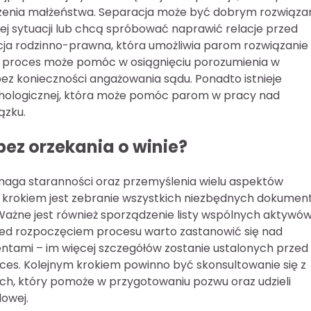
zenia małżeństwa. Separacja może być dobrym rozwiąz
jej sytuacji lub chcą spróbować naprawić relacje przed
acja rodzinno-prawna, która umożliwia parom rozwiązanie
i proces może pomóc w osiągnięciu porozumienia w
ez konieczności angażowania sądu. Ponadto istnieje
sychologicznej, która może pomóc parom w pracy nad
ązku.
ez orzekania o winie?
maga staranności oraz przemyślenia wielu aspektów
krokiem jest zebranie wszystkich niezbędnych dokumen
 Ważne jest również sporządzenie listy wspólnych aktywó
Przed rozpoczęciem procesu warto zastanowić się nad
entami – im więcej szczegółów zostanie ustalonych przed
ces. Kolejnym krokiem powinno być skonsultowanie się z
ch, który pomoże w przygotowaniu pozwu oraz udzieli
owej.