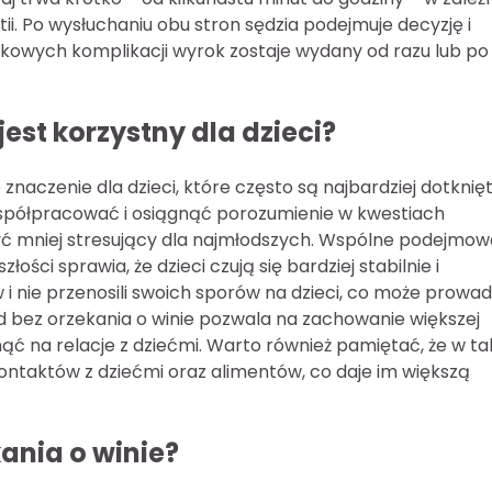
i. Po wysłuchaniu obu stron sędzia podejmuje decyzję i
owych komplikacji wyrok zostaje wydany od razu lub po
est korzystny dla dzieci?
znaczenie dla dzieci, które często są najbardziej dotknię
spółpracować i osiągnąć porozumienie w kwestiach
yć mniej stresujący dla najmłodszych. Wspólne podejmow
ści sprawia, że dzieci czują się bardziej stabilnie i
w i nie przenosili swoich sporów na dzieci, co może prowad
d bez orzekania o winie pozwala na zachowanie większej
ąć na relacje z dziećmi. Warto również pamiętać, że w ta
ontaktów z dziećmi oraz alimentów, co daje im większą
ania o winie?