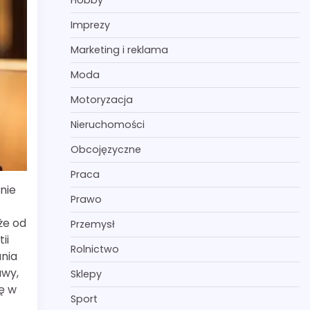
Hobby
Imprezy
Marketing i reklama
Moda
Motoryzacja
Nieruchomości
Obcojęzyczne
Praca
nie
Prawo
że od
Przemysł
ii
Rolnictwo
ania
awy,
Sklepy
ę w
Sport