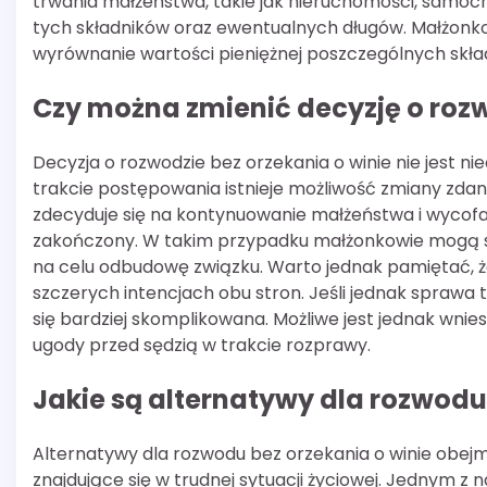
trwania małżeństwa, takie jak nieruchomości, samocho
tych składników oraz ewentualnych długów. Małżonko
wyrównanie wartości pieniężnej poszczególnych skła
Czy można zmienić decyzję o rozw
Decyzja o rozwodzie bez orzekania o winie nie jest
trakcie postępowania istnieje możliwość zmiany zdani
zdecyduje się na kontynuowanie małżeństwa i wycof
zakończony. W takim przypadku małżonkowie mogą sp
na celu odbudowę związku. Warto jednak pamiętać, ż
szczerych intencjach obu stron. Jeśli jednak sprawa tr
się bardziej skomplikowana. Możliwe jest jednak wnie
ugody przed sędzią w trakcie rozprawy.
Jakie są alternatywy dla rozwodu
Alternatywy dla rozwodu bez orzekania o winie obejm
znajdujące się w trudnej sytuacji życiowej. Jednym z 