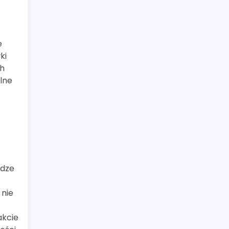
e
ki
ch
lne
odze
 nie
akcie