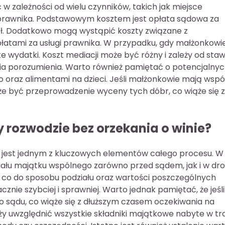
 w zależności od wielu czynników, takich jak miejsce
 prawnika. Podstawowym kosztem jest opłata sądowa za
 zł. Dodatkowo mogą wystąpić koszty związane z
tami za usługi prawnika. W przypadku, gdy małżonkowi
e wydatki. Koszt mediacji może być różny i zależy od staw
cia porozumienia. Warto również pamiętać o potencjalny
oraz alimentami na dzieci. Jeśli małżonkowie mają wspó
e być przeprowadzenie wyceny tych dóbr, co wiąże się z
 rozwodzie bez orzekania o winie?
ie jest jednym z kluczowych elementów całego procesu. W
ału majątku wspólnego zarówno przed sądem, jak i w dr
ę co do sposobu podziału oraz wartości poszczególnych
nie szybciej i sprawniej. Warto jednak pamiętać, że jeśli
o sądu, co wiąże się z dłuższym czasem oczekiwania na
ży uwzględnić wszystkie składniki majątkowe nabyte w tr