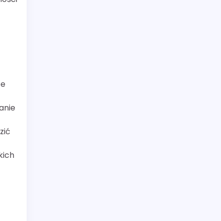
te
anie
zić
kich