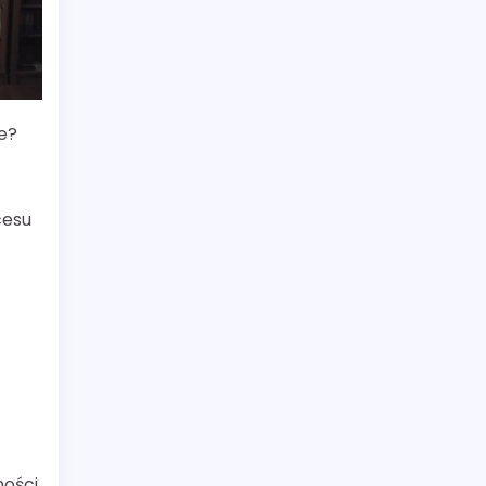
ie?
cesu
ności