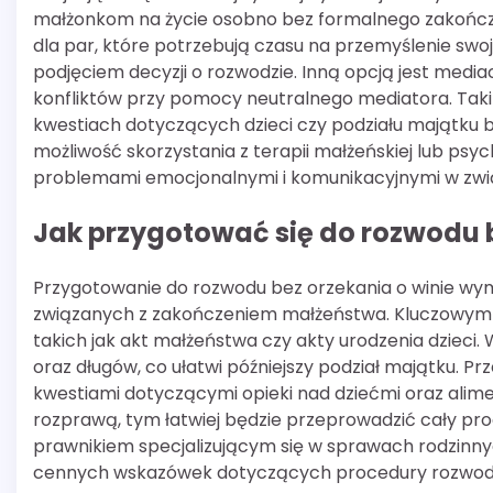
małżonkom na życie osobno bez formalnego zakońc
dla par, które potrzebują czasu na przemyślenie swo
podjęciem decyzji o rozwodzie. Inną opcją jest medi
konfliktów przy pomocy neutralnego mediatora. Tak
kwestiach dotyczących dzieci czy podziału majątku b
możliwość skorzystania z terapii małżeńskiej lub p
problemami emocjonalnymi i komunikacyjnymi w zwi
Jak przygotować się do rozwodu b
Przygotowanie do rozwodu bez orzekania o winie wy
związanych z zakończeniem małżeństwa. Kluczowym 
takich jak akt małżeństwa czy akty urodzenia dzieci.
oraz długów, co ułatwi późniejszy podział majątku. 
kwestiami dotyczącymi opieki nad dziećmi oraz alim
rozprawą, tym łatwiej będzie przeprowadzić cały pro
prawnikiem specjalizującym się w sprawach rodzinny
cennych wskazówek dotyczących procedury rozwod