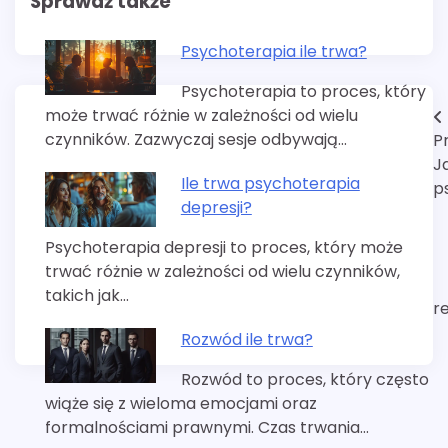
Sprawdź także
Psychoterapia ile trwa?
Psychoterapia to proces, który
może trwać różnie w zależności od wielu
Nawigacja
czynników. Zazwyczaj sesje odbywają…
P
wpisu
J
Ile trwa psychoterapia
p
depresji?
Psychoterapia depresji to proces, który może
trwać różnie w zależności od wielu czynników,
takich jak…
r
Rozwód ile trwa?
Rozwód to proces, który często
wiąże się z wieloma emocjami oraz
formalnościami prawnymi. Czas trwania…