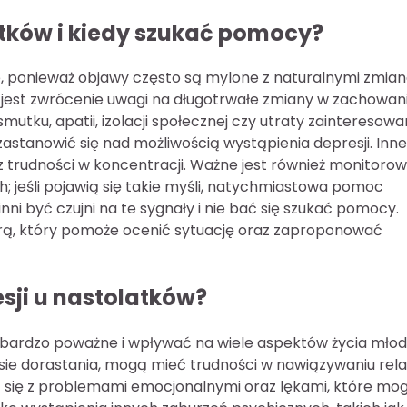
atków i kiedy szukać pomocy?
, ponieważ objawy często są mylone z naturalnymi zmia
 jest zwrócenie uwagi na długotrwałe zmiany w zachowan
mutku, apatii, izolacji społecznej czy utraty zainteresowa
astanowić się nad możliwością wystąpienia depresji. Inne
 trudności w koncentracji. Ważne jest również monitoro
; jeśli pojawią się takie myśli, natychmiastowa pomoc
nni być czujni na te sygnały i nie bać się szukać pomocy.
trą, który pomoże ocenić sytuację oraz zaproponować
sji u nastolatków?
ć bardzo poważne i wpływać na wiele aspektów życia mło
sie dorastania, mogą mieć trudności w nawiązywaniu relac
ą się z problemami emocjonalnymi oraz lękami, które mo