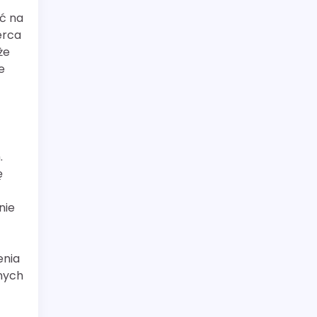
ć na
erca
że
e
.
ę
nie
enia
nnych