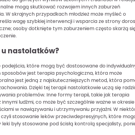
onalne mogą skutkować rozwojem innych zaburzeń
ania. W skrajnych przypadkach młodzież może myśleć o
śla wagę szybkiej interwencji i wsparcia ze strony doros
czne; osoby dotknięte tym zaburzeniem często skarżą si
czenie.
i u nastolatków?
e podejścia, które mogą być dostosowane do indywidual
 sposobów jest terapia psychologiczna, która może
alna jest jedną z najskuteczniejszych metod, która po
chowania. Dzięki tej terapii nastolatkowie uczą się radzi
ywania problemów. Inne formy terapii, takie jak terapia
 z innymi ludźmi, co może być szczególnie ważne w okresie
ściami w nawiązywaniu i utrzymywaniu przyjaźni. W niekt
czyli stosowanie leków przeciwdepresyjnych, które mog
leki były stosowane pod ścisłą kontrolą specjalisty, pon