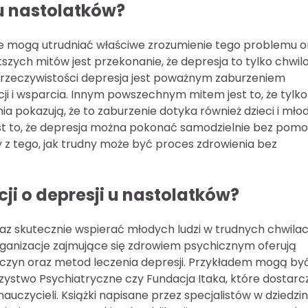
 u nastolatków?
óre mogą utrudniać właściwe zrozumienie tego problemu o
szych mitów jest przekonanie, że depresja to tylko chwil
 rzeczywistości depresja jest poważnym zaburzeniem
 i wsparcia. Innym powszechnym mitem jest to, że tylko
 pokazują, że to zaburzenie dotyka również dzieci i młod
t to, że depresja można pokonać samodzielnie bez pom
wy z tego, jak trudny może być proces zdrowienia bez
cji o depresji u nastolatków?
raz skutecznie wspierać młodych ludzi w trudnych chwilac
rganizacje zajmujące się zdrowiem psychicznym oferują
zyn oraz metod leczenia depresji. Przykładem mogą by
arzystwo Psychiatryczne czy Fundacja Itaka, które dostarc
auczycieli. Książki napisane przez specjalistów w dziedzin