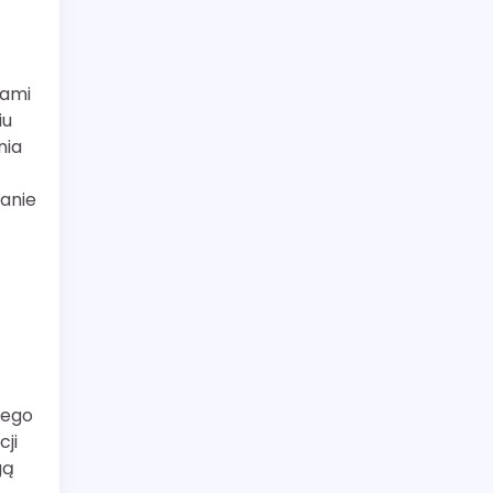
nami
iu
nia
wanie
dego
ji
gą