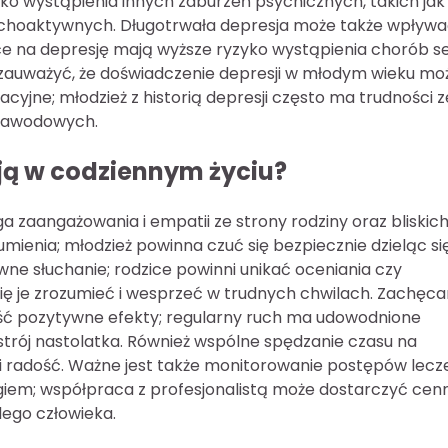
zyko wystąpienia innych zaburzeń psychicznych, takich jak
sychoaktywnych. Długotrwała depresja może także wpływa
ące na depresję mają wyższe ryzyko wystąpienia chorób s
zauważyć, że doświadczenie depresji w młodym wieku mo
yjne; młodzież z historią depresji często ma trudności z
 zawodowych.
ją w codziennym życiu?
zaangażowania i empatii ze strony rodziny oraz bliskich
umienia; młodzież powinna czuć się bezpiecznie dzieląc si
wne słuchanie; rodzice powinni unikać oceniania czy
się je zrozumieć i wesprzeć w trudnych chwilach. Zachęca
ść pozytywne efekty; regularny ruch ma udowodnione
trój nastolatka. Również wspólne spędzanie czasu na
 i radość. Ważne jest także monitorowanie postępów lecz
ogiem; współpraca z profesjonalistą może dostarczyć ce
ego człowieka.