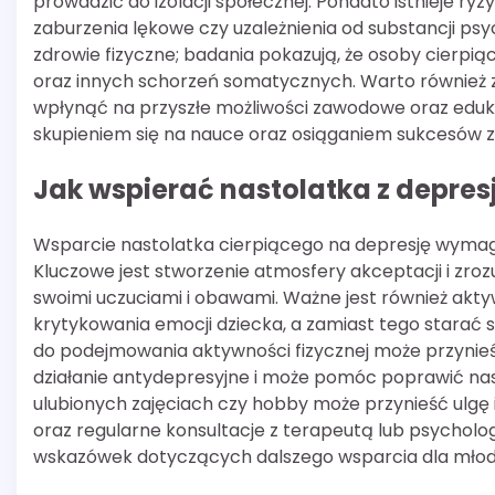
prowadzić do izolacji społecznej. Ponadto istnieje ry
zaburzenia lękowe czy uzależnienia od substancji p
zdrowie fizyczne; badania pokazują, że osoby cierpi
oraz innych schorzeń somatycznych. Warto również 
wpłynąć na przyszłe możliwości zawodowe oraz edukac
skupieniem się na nauce oraz osiąganiem sukcesów
Jak wspierać nastolatka z depres
Wsparcie nastolatka cierpiącego na depresję wymaga 
Kluczowe jest stworzenie atmosfery akceptacji i zroz
swoimi uczuciami i obawami. Ważne jest również akty
krytykowania emocji dziecka, a zamiast tego starać 
do podejmowania aktywności fizycznej może przynie
działanie antydepresyjne i może pomóc poprawić nas
ulubionych zajęciach czy hobby może przynieść ulgę
oraz regularne konsultacje z terapeutą lub psychol
wskazówek dotyczących dalszego wsparcia dla młod