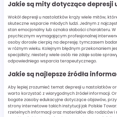
Jakie są mity dotyczące depresji
Wokół depresji u nastolatków krąży wiele mitów, kt
skuteczne wsparcie młodych ludzi. Jednym z najczęst
stan emocjonalny lub oznaka słabości charakteru. W
psychicznym wymagającym profesjonalnej interwencji
osoby dorosłe cierpią na depresję; tymczasem badania
w różnym wieku. Kolejnym błędnym przekonaniem jes
specjalisty; niestety wiele osób nie zdaje sobie spra
odpowiedniego wsparcia terapeutycznego.
Jakie są najlepsze źródła informa
Aby lepiej zrozumieć temat depresji u nastolatków o
warto korzystać z wiarygodnych źródeł informacji. O
bogate zasoby edukacyjne dotyczące objawów, przyc
strony internetowe takich instytucji jak Polskie Tow
rzetelnych informacji oraz materiałów dla rodziców i n