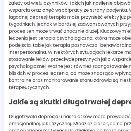
zależy od wielu czynników, takich jak nasilenie obja
wsparcia oraz chęć współpracy ze strony pacjenta.
łagodnej depresji terapia może przynieść efekty już po
tygodniach, jednak w bardziej zaawansowanych prz
proces ten może trwać znacznie dłużej. Kluczowym
leczenia jest terapia psychologiczna, która może o
podejścia, takie jak terapia poznawczo-behawioralna
interpersonalna. W niektórych sytuacjach lekarze m
stosowanie leków przeciwdepresyjnych jako wsparcie 
psychologicznej. Ważne jest również zaangażowanie r
bliskich w proces leczenia, co może znacząco wpłyn
kontrolne oraz monitorowanie stanu zdrowia są niez
terapeutycznych.
Jakie są skutki długotrwałej depr
Długotrwała depresja u nastolatków może prowadzić
emocjonalnej, jak i fizycznej. Młodzież cierpiąca na
oraz obniżonej motywacji do działania, co może prowa