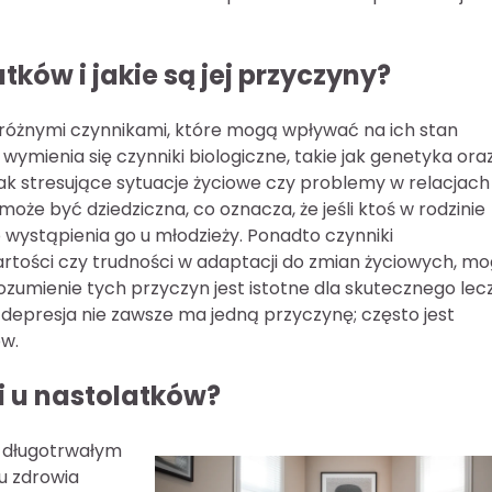
ków i jakie są jej przyczyny?
z różnymi czynnikami, które mogą wpływać na ich stan
ymienia się czynniki biologiczne, takie jak genetyka ora
ak stresujące sytuacje życiowe czy problemy w relacjach
może być dziedziczna, co oznacza, że jeśli ktoś w rodzinie
o wystąpienia go u młodzieży. Ponadto czynniki
wartości czy trudności w adaptacji do zmian życiowych, m
ozumienie tych przyczyn jest istotne dla skutecznego lec
 depresja nie zawsze ma jedną przyczynę; często jest
ów.
ji u nastolatków?
m długotrwałym
u zdrowia