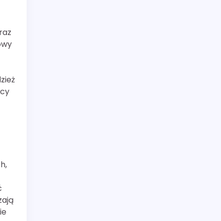
raz
owy
zież
ocy
h,
ć
zają
ie