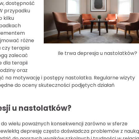
wów, dostępność
 W przypadku
 kilku
ypadkach
 elementem
bejmować różne
 czy terapia
Ile trwa depresja u nastolatków?
ogą zalecać
dla terapii
odziny oraz
ąć na motywację i postępy nastolatka. Regularne wizyty
będne do oceny skuteczności podjętych działań
esji u nastolatków?
 do wielu poważnych konsekwencji zarówno w sferze
 przewlekłą depresję często doświadcza problemów z nauk
dzić do gorszych wyników szkolnych i trudności w relacj