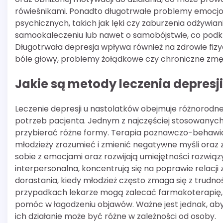
rówieśnikami. Ponadto długotrwałe problemy emocj
psychicznych, takich jak lęki czy zaburzenia odżywi
samookaleczeniu lub nawet o samobójstwie, co podkre
Długotrwała depresja wpływa również na zdrowie fizy
bóle głowy, problemy żołądkowe czy chroniczne zmę
Jakie są metody leczenia depresj
Leczenie depresji u nastolatków obejmuje różnorodn
potrzeb pacjenta. Jednym z najczęściej stosowanych
przybierać różne formy. Terapia poznawczo-behawior
młodzieży zrozumieć i zmienić negatywne myśli oraz za
sobie z emocjami oraz rozwijają umiejętności rozwiąz
interpersonalna, koncentrują się na poprawie relacji
dorastania, kiedy młodzież często zmaga się z trudno
przypadkach lekarze mogą zalecać farmakoterapię, 
pomóc w łagodzeniu objawów. Ważne jest jednak, aby 
ich działanie może być różne w zależności od osoby.