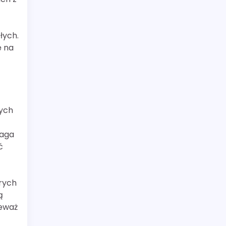
łych.
ę na
nych
maga
ć
órych
ą
ieważ