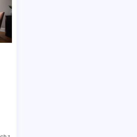
ą
ach z