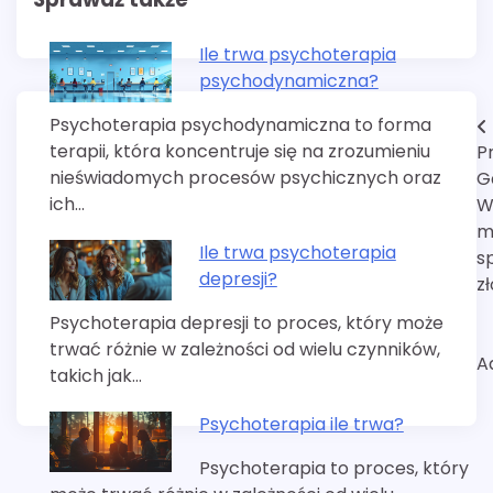
Ile trwa psychoterapia
psychodynamiczna?
Psychoterapia psychodynamiczna to forma
Nawigacja
terapii, która koncentruje się na zrozumieniu
P
wpisu
nieświadomych procesów psychicznych oraz
G
ich…
W
m
Ile trwa psychoterapia
s
depresji?
z
Psychoterapia depresji to proces, który może
trwać różnie w zależności od wielu czynników,
A
takich jak…
Psychoterapia ile trwa?
Psychoterapia to proces, który