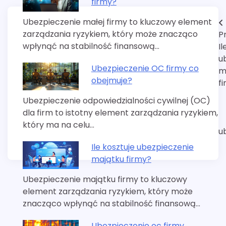
firmy?
Ubezpieczenie małej firmy to kluczowy element
Nawigacja
zarządzania ryzykiem, który może znacząco
P
wpisu
wpłynąć na stabilność finansową…
Il
u
Ubezpieczenie OC firmy co
m
obejmuje?
f
Ubezpieczenie odpowiedzialności cywilnej (OC)
dla firm to istotny element zarządzania ryzykiem,
który ma na celu…
u
Ile kosztuje ubezpieczenie
majątku firmy?
Ubezpieczenie majątku firmy to kluczowy
element zarządzania ryzykiem, który może
znacząco wpłynąć na stabilność finansową…
Ubezpieczenie oc firmy