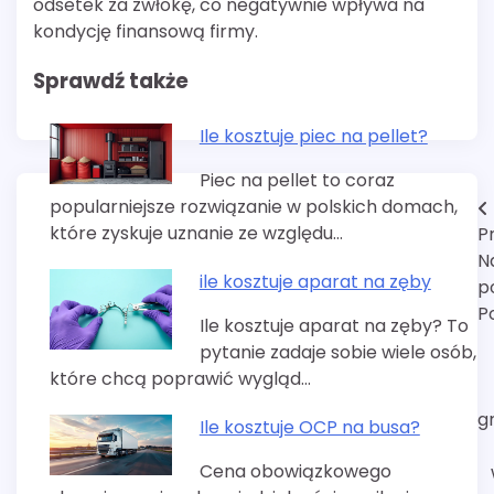
odsetek za zwłokę, co negatywnie wpływa na
kondycję finansową firmy.
Sprawdź także
Ile kosztuje piec na pellet?
Piec na pellet to coraz
popularniejsze rozwiązanie w polskich domach,
Nawigacja
które zyskuje uznanie ze względu…
P
wpisu
N
ile kosztuje aparat na zęby
p
P
Ile kosztuje aparat na zęby? To
pytanie zadaje sobie wiele osób,
które chcą poprawić wygląd…
g
Ile kosztuje OCP na busa?
Cena obowiązkowego