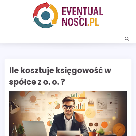
Skip
to
content
Ile kosztuje księgowość w
spółce z o. o. ?