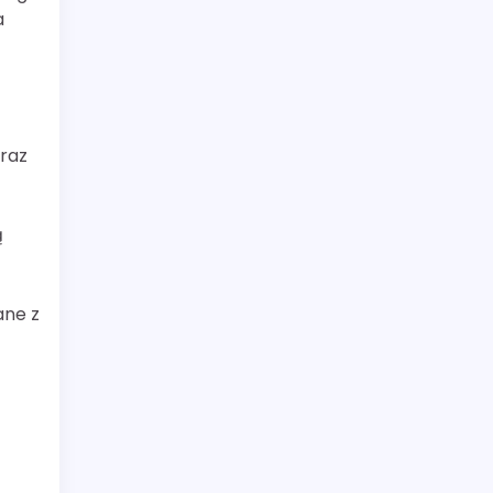
a
oraz
ą
ane z