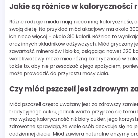
Jakie są różnice w kaloryczności
Różne rodzaje miodu mają nieco inną kaloryczność, 
swoją dietę. Na przykład miód akacjowy ma około 30
ich nieco więcej – około 310 kalorii. Różnice te wyni
oraz innych składników odżywczych. Miód gryczany je
zawartość minerałów i białka, osiągając nawet 320 k
wielokwiatowy może mieć różną kaloryczność w zależn
także to, aby nie przesadzać z jego spożyciem, pon
może prowadzić do przyrostu masy ciała.
Czy miód pszczeli jest zdrowym 
Miód pszczeli często uważany jest za zdrowszy zamie
tradycyjnego cukru, jednak warto przyjrzeć się temu b
ma wyższą kaloryczność niż biały cukier, jego korzys
zdrowotne sprawiają, że wiele osób decyduje się na j
codziennej diecie. Miód zawiera naturalne enzymy or