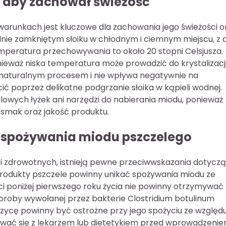
, aby zachował świeżość
runkach jest kluczowe dla zachowania jego świeżości o
lnie zamkniętym słoiku w chłodnym i ciemnym miejscu, z 
emperatura przechowywania to około 20 stopni Celsjusza.
eważ niska temperatura może prowadzić do krystalizacji
st naturalnym procesem i nie wpływa negatywnie na
ć poprzez delikatne podgrzanie słoika w kąpieli wodnej.
owych łyżek ani narzędzi do nabierania miodu, ponieważ
smak oraz jakość produktu.
o spożywania miodu pszczelego
i zdrowotnych, istnieją pewne przeciwwskazania dotycz
produkty pszczele powinny unikać spożywania miodu ze
eci poniżej pierwszego roku życia nie powinny otrzymywać
oroby wywołanej przez bakterie Clostridium botulinum
ycę powinny być ostrożne przy jego spożyciu ze względ
wać się z lekarzem lub dietetykiem przed wprowadzeni