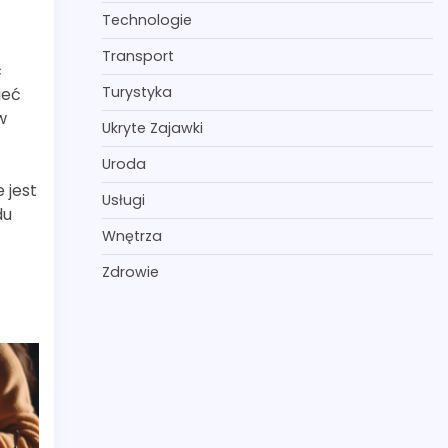
Technologie
Transport
ć
Turystyka
ieć
w
Ukryte Zajawki
Uroda
 jest
Usługi
du
Wnętrza
Zdrowie