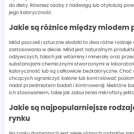
do diety. Również osoby z nadwagą lub otyłością po
jego kaloryczność.
Jakie są różnice między miodem 
Miód pszczeli i sztuczne słodziki to dwa różne rodzaj
zastosowania w diecie. Miód jest naturalnym produkt
odżywczych, takich jak witaminy i minerały oraz przec
substancjami chemicznymi stworzonymi w laboratoria
kaloryczność lub są całkowicie bezkaloryczne. Choć 
chcących ograniczyć kalorie lub kontrolować poziom
nadal przedmiotem badań i kontrowersji. Niektóre b
ich stosowaniem, takie jak zaburzenia mikroflory jelit
Jakie są najpopularniejsze rodza
rynku
Na rynku dostępnych jest wiele różnych rodzajów mio