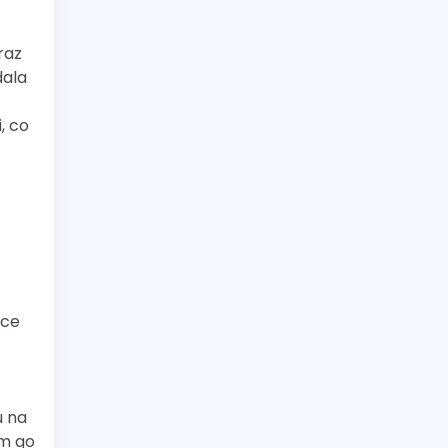
raz
dala
, co
ące
u na
em go