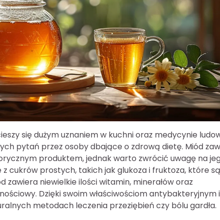
 cieszy się dużym uznaniem w kuchni oraz medycynie ludow
nych pytań przez osoby dbające o zdrową dietę. Miód zaw
kalorycznym produktem, jednak warto zwrócić uwagę na je
 z cukrów prostych, takich jak glukoza i fruktoza, które s
 zawiera niewielkie ilości witamin, minerałów oraz
nościowy. Dzięki swoim właściwościom antybakteryjnym i
ralnych metodach leczenia przeziębień czy bólu gardła.