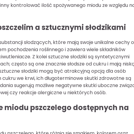
winny kontrolować ilość spożywanego miodu ze względu n
pszczelim a sztucznymi słodzikami
e substancji słodzących, które mają swoje unikalne cechy 
em pochodzenia roślinnego i zawiera wiele składników
iwutleniacze. Z kolei sztuczne słodziki są syntetycznymi
ch; często są one znacznie słodsze od cukru i mają nisk
sztuczne słodziki mogą być atrakcyjną opcją dla osób
 cukru we krwi, ich długoterminowe skutki zdrowotne są
adania sugerują możliwe negatywne skutki uboczne związ
owej czy reakcje alergiczne u niektórych osób.
je miodu pszczelego dostępnych na
du pszczelego, które różnią się smakiem, kolorem oraz