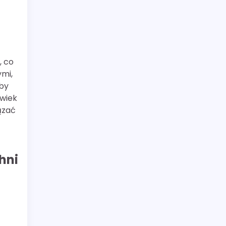
, co
mi,
eby
 wiek
ązać
hni