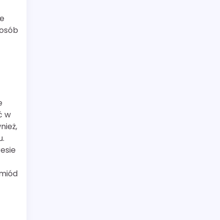
że
 osób
e
ć w
nież,
u.
esie
 miód