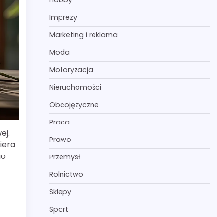
Hobby
Imprezy
Marketing i reklama
Moda
Motoryzacja
Nieruchomości
Obcojęzyczne
Praca
ej.
Prawo
iera
go
Przemysł
ą
Rolnictwo
Sklepy
Sport