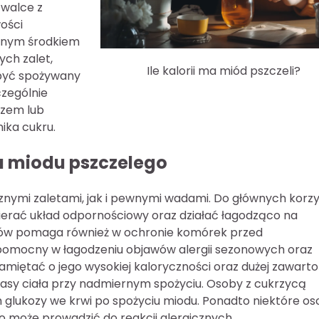
 walce z
ości
cznym środkiem
ych zalet,
Ile kalorii ma miód pszczeli?
 być spożywany
czególnie
arzem lub
ika cukru.
a miodu pszczelego
znymi zaletami, jak i pewnymi wadami. Do głównych korzy
ierać układ odpornościowy oraz działać łagodząco na
tów pomaga również w ochronie komórek przed
pomocny w łagodzeniu objawów alergii sezonowych oraz
 pamiętać o jego wysokiej kaloryczności oraz dużej zawarto
asy ciała przy nadmiernym spożyciu. Osoby z cukrzycą
glukozy we krwi po spożyciu miodu. Ponadto niektóre os
o może prowadzić do reakcji alergicznych.