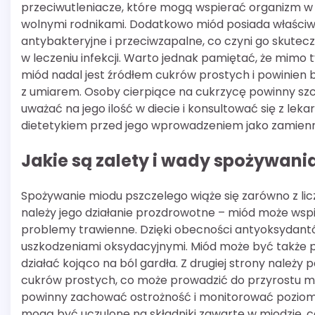
przeciwutleniacze, które mogą wspierać organizm w
wolnymi rodnikami. Dodatkowo miód posiada właściw
antybakteryjne i przeciwzapalne, co czyni go skute
w leczeniu infekcji. Warto jednak pamiętać, że mimo t
miód nadal jest źródłem cukrów prostych i powinien
z umiarem. Osoby cierpiące na cukrzycę powinny sz
uważać na jego ilość w diecie i konsultować się z lek
dietetykiem przed jego wprowadzeniem jako zamienn
Jakie są zalety i wady spożywani
Spożywanie miodu pszczelego wiąże się zarówno z lic
należy jego działanie prozdrowotne – miód może wsp
problemy trawienne. Dzięki obecności antyoksydan
uszkodzeniami oksydacyjnymi. Miód może być także 
działać kojąco na ból gardła. Z drugiej strony należy
cukrów prostych, co może prowadzić do przyrostu m
powinny zachować ostrożność i monitorować poziom 
mogą być uczulone na składniki zawarte w miodzie, c