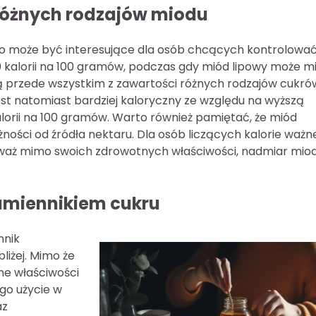
 różnych rodzajów miodu
co może być interesujące dla osób chcących kontrolowa
0 kalorii na 100 gramów, podczas gdy miód lipowy może m
kają przede wszystkim z zawartości różnych rodzajów cukró
st natomiast bardziej kaloryczny ze względu na wyższą
alorii na 100 gramów. Warto również pamiętać, że miód
ości od źródła nektaru. Dla osób liczących kalorie ważne
ieważ mimo swoich zdrowotnych właściwości, nadmiar mio
zamiennikiem cukru
nnik
liżej. Mimo że
tne właściwości
ego użycie w
az