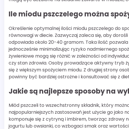
Ile miodu pszczelego można spoż
Określenie optymalnej ilości miodu pszczelego do spo
równowagi w diecie. Zazwyczaj zaleca się, aby dorośli
odpowiada około 20-40 gramom. Taka ilość pozwala 
jednocześnie minimalizując ryzyko nadmiernego spoż
żywieniowe mogą się różnić w zależności od indywidua
czy stan zdrowia. Osoby prowadzące aktywny tryb ż
się z większym spożyciem miodu. Z drugiej strony os
powinny być bardziej ostrożne i konsultować się z diet
Jakie są najlepsze sposoby na w
Miód pszczeli to wszechstronny składnik, który moż
najpopularniejszych zastosowań jest użycie go jako n
komponuje się z cytryną i imbirem, tworząc zdrowy 
jogurtu lub owsianki, co wzbogaci smak oraz wartości