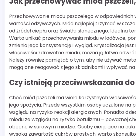
Jak przechowywać miód pszczeli
Przechowywanie miodu pszczelego w odpowiednich wa
wartości odżywczych. Miód najlepiej trzymać w szcze
od źródeł ciepła oraz światła słonecznego. Idealna t
Warto unikać przechowywania miodu w lodówce, poni
zmienia jego konsystencję i wygląd. Krystalizacja je
właściwości zdrowotne miodu; można ją łatwo odwróci
Należy również pamiętać o tym, aby nie używać metal
mogą one reagować z jego składnikami i wpływać na 
Czy istnieją przeciwwskazania d
Choć miód pszczeli ma wiele korzystnych właściwośc
jego spożycia. Przede wszystkim osoby uczulone na 
względu na ryzyko reakcji alergicznych. Ponadto dzi
miodu ze względu na ryzyko botulizmu – poważnej ch
obecne w surowym miodzie. Osoby cierpiące na cukrz
wysoką zawartość cukrów prostych; warto skonsulto