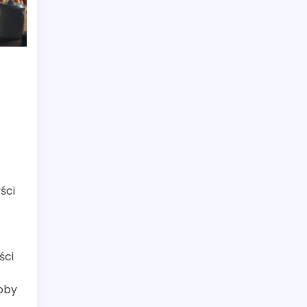
ści
ści
oby