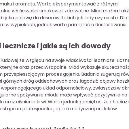
 smaku i aromatu. Warto eksperymentować z różnymi
ikalne właściwości smakowe i zdrowotne. Miód można tak
jako polewę do deserów, takich jak lody czy ciasta. Dla
kru w wypiekach, jednak warto pamiętać o dostosowaniu
lecznicze i jakie są ich dowody
ludowej ze względu na swoje właściwości lecznicze. Liczn
kteryjne oraz przeciwzapalne. Miód wykazuje skutecznoś
m przyspieszającym proces gojenia. Badania sugerują rów
i górnych dróg oddechowych oraz łagodzić objawy kaszl
ka wspomagającego układ odpornościowy, zwłaszcza w okr
regularne spożywanie miodu może wpływać pozytywnie na
u oraz ciśnienia krwi. Warto jednak pamiętać, że chociaż
astąpi on profesjonalnej opieki medycznej ani leków