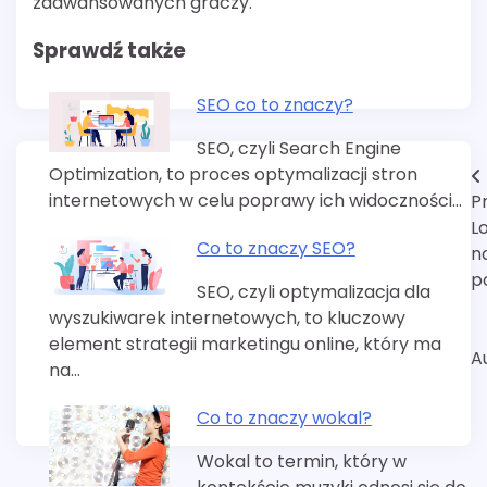
zaawansowanych graczy.
Sprawdź także
SEO co to znaczy?
SEO, czyli Search Engine
Optimization, to proces optymalizacji stron
Nawigacja
internetowych w celu poprawy ich widoczności…
P
wpisu
L
Co to znaczy SEO?
n
p
SEO, czyli optymalizacja dla
wyszukiwarek internetowych, to kluczowy
element strategii marketingu online, który ma
A
na…
Co to znaczy wokal?
Wokal to termin, który w