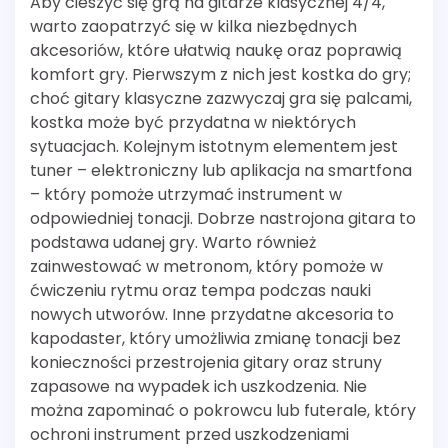
Aby cieszyć się grą na gitarze klasycznej 4/4,
warto zaopatrzyć się w kilka niezbędnych
akcesoriów, które ułatwią naukę oraz poprawią
komfort gry. Pierwszym z nich jest kostka do gry;
choć gitary klasyczne zazwyczaj gra się palcami,
kostka może być przydatna w niektórych
sytuacjach. Kolejnym istotnym elementem jest
tuner – elektroniczny lub aplikacja na smartfona
– który pomoże utrzymać instrument w
odpowiedniej tonacji. Dobrze nastrojona gitara to
podstawa udanej gry. Warto również
zainwestować w metronom, który pomoże w
ćwiczeniu rytmu oraz tempa podczas nauki
nowych utworów. Inne przydatne akcesoria to
kapodaster, który umożliwia zmianę tonacji bez
konieczności przestrojenia gitary oraz struny
zapasowe na wypadek ich uszkodzenia. Nie
można zapominać o pokrowcu lub futerale, który
ochroni instrument przed uszkodzeniami