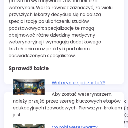
prawo do wykonywania zawodu lekarza
weterynarii. Warto również zaznaczyć, że wielu
przyszłych lekarzy decyduje się na dalszą
specjalizację po ukończeniu studiów
podstawowych; specjalizacje te mogą
obejmować różne dziedziny medycyny
weterynaryjnej i wymagają dodatkowego
kształcenia oraz praktyki pod okiem
doświadczonych specjalistów.
Sprawdź także
Weterynarz jak zostać?
Aby zostać weterynarzem,
należy przejść przez szereg kluczowych etapów
Nawigacja
edukacyjnych i zawodowych. Pierwszym krokiem
P
wpisu
jest…
C
m
Co robi weterynarz?