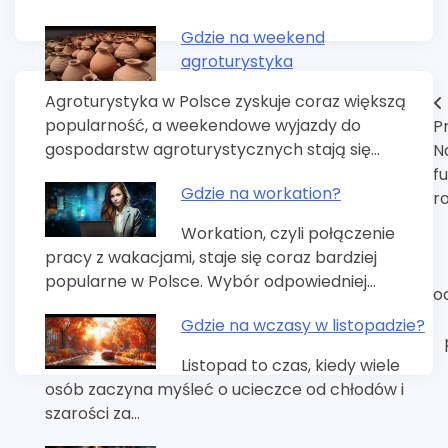
Gdzie na weekend
agroturystyka
Agroturystyka w Polsce zyskuje coraz większą
Nawigacja
popularność, a weekendowe wyjazdy do
P
wpisu
gospodarstw agroturystycznych stają się…
N
f
Gdzie na workation?
r
Workation, czyli połączenie
pracy z wakacjami, staje się coraz bardziej
popularne w Polsce. Wybór odpowiedniej…
o
Gdzie na wczasy w listopadzie?
Listopad to czas, kiedy wiele
osób zaczyna myśleć o ucieczce od chłodów i
szarości za…