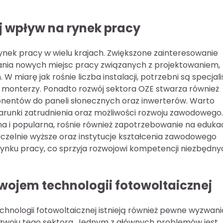
j wpływ na rynek pracy
ynek pracy w wielu krajach. Zwiększone zainteresowanie
ania nowych miejsc pracy związanych z projektowaniem,
miarę jak rośnie liczba instalacji, potrzebni są specjaliś
czy monterzy. Ponadto rozwój sektora OZE stwarza również
onentów do paneli słonecznych oraz inwerterów. Warto
warunki zatrudnienia oraz możliwości rozwoju zawodowego
pna i popularna, rośnie również zapotrzebowanie na edukac
 Uczelnie wyższe oraz instytucje kształcenia zawodowego
ynku pracy, co sprzyja rozwojowi kompetencji niezbędny
wojem technologii fotowoltaicznej
hnologii fotowoltaicznej istnieją również pewne wyzwani
ozwoju tego sektora. Jednym z głównych problemów jest