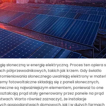
gię słoneczną w energię elektryczną. Proces ten opiera s
ach półprzewodnikowych, takich jak krzem. Gdy światło
promieniowania słonecznego uwalniają elektrony w materi
my fotowoltaiczne składają się z paneli słonecznych,
neczne są najważniejszym elementem, ponieważ to one
ekształcają prąd stały generowany przez panele na prąd
stwach. Warto również zaznaczyć, że instalacje
ych gospodarstwach domowych, jak i w dużych farmach