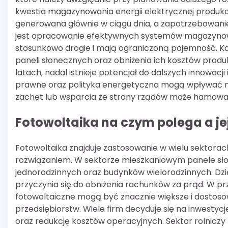
kwestia magazynowania energii elektrycznej produko
generowana głównie w ciągu dnia, a zapotrzebowani
jest opracowanie efektywnych systemów magazynow
stosunkowo drogie i mają ograniczoną pojemność. K
paneli słonecznych oraz obniżenia ich kosztów produk
latach, nadal istnieje potencjał do dalszych innowac
prawne oraz polityka energetyczna mogą wpływać na
zachęt lub wsparcia ze strony rządów może hamować
Fotowoltaika na czym polega a j
Fotowoltaika znajduje zastosowanie w wielu sektorac
rozwiązaniem. W sektorze mieszkaniowym panele sł
jednorodzinnych oraz budynków wielorodzinnych. Dz
przyczynia się do obniżenia rachunków za prąd. W p
fotowoltaiczne mogą być znacznie większe i dosto
przedsiębiorstw. Wiele firm decyduje się na inwesty
oraz redukcję kosztów operacyjnych. Sektor rolniczy 