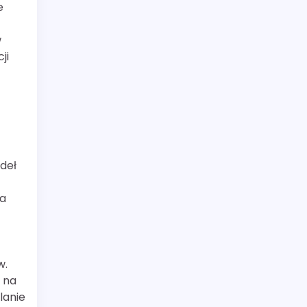
e
w
ji
deł
wa
w.
 na
lanie