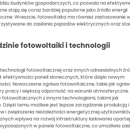
bliżu budynków gospodarczych, co pozwala na efektywn
e stają się coraz bardziej popularne jako źródło energii
tyczne. Wreszcie, fotowoltaika ma również zastosowanie 
zystywane do zasilania pojazdów elektrycznych oraz stac
inie fotowoltaiki i technologii
technologii fotowoltaicznej oraz innych odnawialnych źró
st efektywności paneli słonecznych, które dzięki nowym
ości. Nowoczesne ogniwa fotowoltaiczne, takie jak ogni
try pracy i większą odporność na warunki atmosferyczne.
fotowoltaicznych z innymi technologiami, takimi jak
. Dzięki temu możliwe jest lepsze zarządzanie produkcją i
ów i zwiększenia niezależności energetycznej użytkownikó
ych wpływa na rozwój infrastruktury ładowania opartej
t wyposażonych w panele fotowoltaiczne, co umożliwia zasi