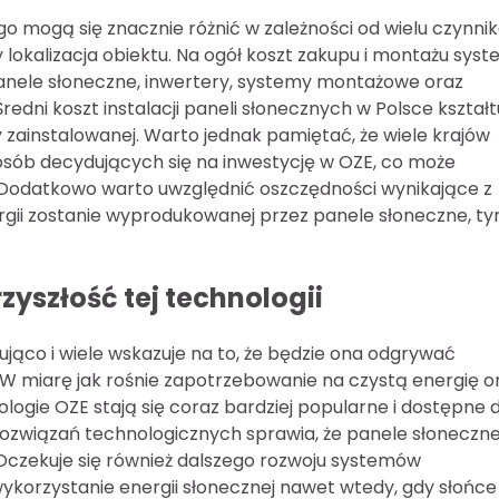
o mogą się znacznie różnić w zależności od wielu czynni
czy lokalizacja obiektu. Na ogół koszt zakupu i montażu sys
anele słoneczne, inwertery, systemy montażowe oraz
edni koszt instalacji paneli słonecznych w Polsce kształt
y zainstalowanej. Warto jednak pamiętać, że wiele krajów
 osób decydujących się na inwestycję w OZE, co może
 Dodatkowo warto uwzględnić oszczędności wynikające z
nergii zostanie wyprodukowanej przez panele słoneczne, t
yszłość tej technologii
ująco i wiele wskazuje na to, że będzie ona odgrywać
 W miarę jak rośnie zapotrzebowanie na czystą energię o
logie OZE stają się coraz bardziej popularne i dostępne 
ozwiązań technologicznych sprawia, że panele słoneczn
. Oczekuje się również dalszego rozwoju systemów
korzystanie energii słonecznej nawet wtedy, gdy słońce