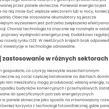
wanej przez panele słoneczne. Ponieważ energia ta jest
e na nią może być większe wieczorem lub w nocy, koniec
ania. Obecnie stosowane akumulatory są jeszcze
olejnym wyzwaniem jest potrzeba zwiększenia efektywno
cji. Chociaż technologia ta znacznie się rozwinęła w osta
ji i poprawy wydajności energetycznej. Dodatkowo regulac
 rozwój rynku OZE. W niektórych krajach brak odpowied
 inwestycje w technologie odnawialne.
ej zastosowanie w różnych sektorach
h gospodarki, co czyni ją niezwykle wszechstronnym
oneczne są coraz częściej instalowane na dachach dom
ięki nim mieszkańcy mogą produkować własną energię, c
rzypadku budynków komercyjnych i przemysłowych, insta
sowane do specyficznych potrzeb energetycznych
cje w panele słoneczne jako sposób na zrównoważony rozw
również korzysta z technologii fotowoltaicznej, gdzie pan