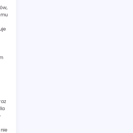
ków,
temu
uje
ym
raz
dla
e
 nie