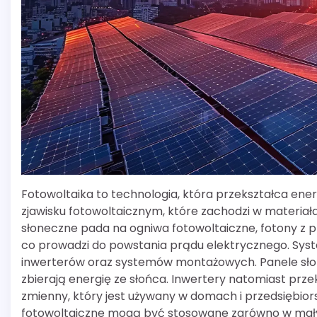
Fotowoltaika to technologia, która przekształca ener
zjawisku fotowoltaicznym, które zachodzi w materiał
słoneczne pada na ogniwa fotowoltaiczne, fotony z 
co prowadzi do powstania prądu elektrycznego. Syste
inwerterów oraz systemów montażowych. Panele sło
zbierają energię ze słońca. Inwertery natomiast prz
zmienny, który jest używany w domach i przedsiębior
fotowoltaiczne mogą być stosowane zarówno w mał