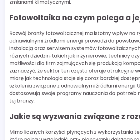
zmianami klimatycznymi.
Fotowoltaika na czym polega a je
Rozwój branży fotowoltaicznej ma istotny wpływ na r
odnawialnymi źródłami energii prowadzi do powstaw
instalacją oraz serwisem systemów fotowoltaicznych. W 
różnych dziedzin, takich jak inżynierowie, technicy 
możliwości dla firm zajmujących się produkcją komp
zaznaczyć, że sektor ten często oferuje atrakcyjne 
miarę jak technologia staje się coraz bardziej dostę
szkolenia związane z odnawialnymi źródłami energii.
dostosowują swoje programy nauczania do potrzeb r
tej branży.
Jakie są wyzwania związane z roz
Mimo licznych korzyści płynących z wykorzystania tec
które należy uwzględnić przy planowaniu dalszego r