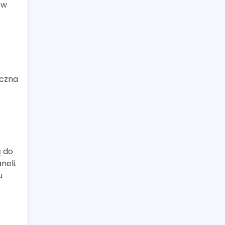
 w
eczna
ą do
eli.
u