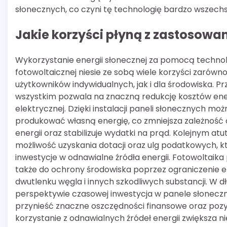
słonecznych, co czyni tę technologię bardzo wszech
Jakie korzyści płyną z zastosowa
Wykorzystanie energii słonecznej za pomocą technol
fotowoltaicznej niesie ze sobą wiele korzyści zarówno
użytkowników indywidualnych, jak i dla środowiska. P
wszystkim pozwala na znaczną redukcję kosztów ene
elektrycznej. Dzięki instalacji paneli słonecznych moż
produkować własną energię, co zmniejsza zależnoś
energii oraz stabilizuje wydatki na prąd. Kolejnym atu
możliwość uzyskania dotacji oraz ulg podatkowych, k
inwestycje w odnawialne źródła energii. Fotowoltaika 
także do ochrony środowiska poprzez ograniczenie em
dwutlenku węgla i innych szkodliwych substancji. W dł
perspektywie czasowej inwestycja w panele słonec
przynieść znaczne oszczędności finansowe oraz poz
korzystanie z odnawialnych źródeł energii zwiększa n