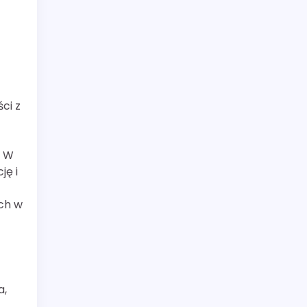
ci z
. W
ję i
ch w
a,