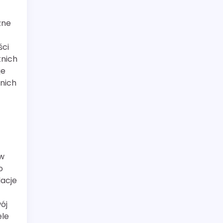
zne
ści
tnich
je
nich
ów
o
lacje
ój
ele