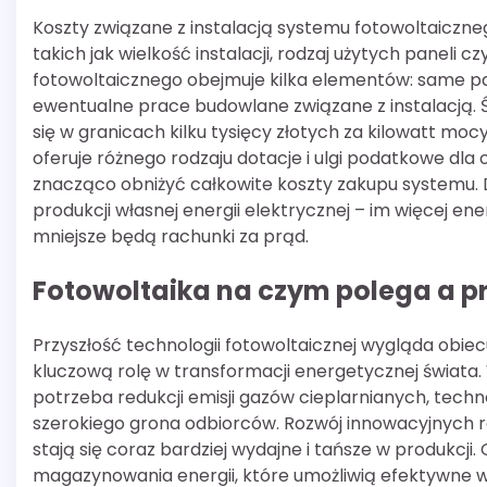
Koszty związane z instalacją systemu fotowoltaiczneg
takich jak wielkość instalacji, rodzaj użytych paneli 
fotowoltaicznego obejmuje kilka elementów: same p
ewentualne prace budowlane związane z instalacją. Śr
się w granicach kilku tysięcy złotych za kilowatt moc
oferuje różnego rodzaju dotacje i ulgi podatkowe dla
znacząco obniżyć całkowite koszty zakupu systemu.
produkcji własnej energii elektrycznej – im więcej e
mniejsze będą rachunki za prąd.
Fotowoltaika na czym polega a prz
Przyszłość technologii fotowoltaicznej wygląda obiec
kluczową rolę w transformacji energetycznej świata.
potrzeba redukcji emisji gazów cieplarnianych, techno
szerokiego grona odbiorców. Rozwój innowacyjnych r
stają się coraz bardziej wydajne i tańsze w produkcji
magazynowania energii, które umożliwią efektywne wy