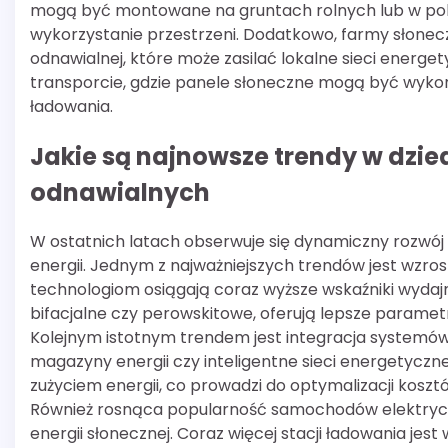
mogą być montowane na gruntach rolnych lub w po
wykorzystanie przestrzeni. Dodatkowo, farmy słoneczn
odnawialnej, które może zasilać lokalne sieci energe
transporcie, gdzie panele słoneczne mogą być wykor
ładowania.
Jakie są najnowsze trendy w dziedz
odnawialnych
W ostatnich latach obserwuje się dynamiczny rozwój 
energii. Jednym z najważniejszych trendów jest wzro
technologiom osiągają coraz wyższe wskaźniki wydajn
bifacjalne czy perowskitowe, oferują lepsze parame
Kolejnym istotnym trendem jest integracja systemów 
magazyny energii czy inteligentne sieci energetyczne
zużyciem energii, co prowadzi do optymalizacji koszt
Również rosnąca popularność samochodów elektryczn
energii słonecznej. Coraz więcej stacji ładowania jes