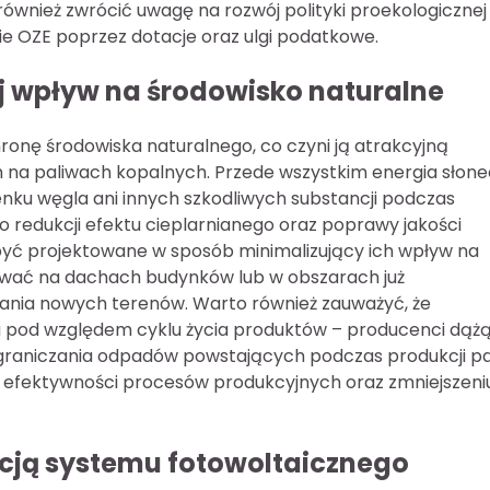
również zwrócić uwagę na rozwój polityki proekologicznej
gie OZE poprzez dotacje oraz ulgi podatkowe.
ej wpływ na środowisko naturalne
ronę środowiska naturalnego, co czyni ją atrakcyjną
ch na paliwach kopalnych. Przede wszystkim energia słon
lenku węgla ani innych szkodliwych substancji podczas
do redukcji efektu cieplarnianego oraz poprawy jakości
być projektowane w sposób minimalizujący ich wpływ na
wać na dachach budynków lub w obszarach już
nia nowych terenów. Warto również zauważyć, że
na pod względem cyklu życia produktów – producenci dąż
graniczania odpadów powstających podczas produkcji pan
 efektywności procesów produkcyjnych oraz zmniejszeni
lacją systemu fotowoltaicznego