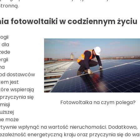
stronną.
nia fotowoltaiki w codziennym życiu
ogii
 dla
rzede
rgii
na
ć od dostawców
tem jest
tóre wspierają
przyczynia się
Fotowoltaika na czym polega?
isji
uższej
zne może
ytywnie wpłynąć na wartość nieruchomości. Dodatkowo,
iezależność energetyczną kraju oraz przyczynia się do wal