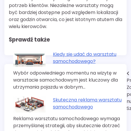
potrzeb klientów. Niezależne warsztaty mogą
być bardziej dostępne pod względem lokalizacji
oraz godzin otwarcia, co jest istotnym atutem dla
wielu kierowców.
Sprawdź także
Kiedy się udać do warsztatu
samochodowego?
Wybór odpowiedniego momentu na wizytę w
Nawigacja
warsztacie samochodowym jest kluczowy dla
P
wpisu
utrzymania pojazdu w dobrym…
Z
p
Skuteczna reklama warsztatu
n
samochodowego
S
Reklama warsztatu samochodowego wymaga
przemyślanej strategii, aby skutecznie dotrzeć