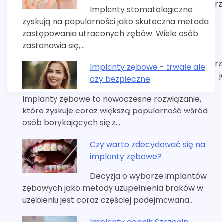
r
Implanty stomatologiczne
zyskują na popularności jako skuteczna metoda
zastępowania utraconych zębów. Wiele osób
zastanawia się,…
r
Implanty zębowe - trwałe ale
czy bezpieczne
Implanty zębowe to nowoczesne rozwiązanie,
które zyskuje coraz większą popularność wśród
osób borykających się z…
Czy warto zdecydować się na
implanty zębowe?
Decyzja o wyborze implantów
zębowych jako metody uzupełnienia braków w
uzębieniu jest coraz częściej podejmowana…
Implanty cennik Szczecin