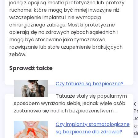
jedną z opcji są mostki protetyczne lub protezy
ruchome, które mogą być mniej inwazyjne niż
wszczepienie implantu i nie wymagają
chirurgicznego zabiegu. Mostki protetyczne
opierają się na zdrowych zębach sąsiednich i
mogą być stosowane jako tymczasowe
rozwiązanie lub stałe uzupełnienie brakujących
zębów.
Sprawdź także
Czy tatuaże są bezpieczne?
Tatuaże stały się popularnym
sposobem wyrażania siebie, jednak wiele osób
Nawigacja
zastanawia się nad ich bezpieczeństwem.…
P
wpisu
J
Czy implanty stomatologiczne
kr
są bezpieczne dla zdrowia?
s