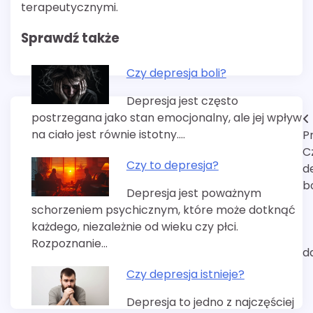
terapeutycznymi.
Sprawdź także
Czy depresja boli?
Depresja jest często
postrzegana jako stan emocjonalny, ale jej wpływ
Nawigacja
na ciało jest równie istotny.…
P
wpisu
C
Czy to depresja?
d
bo
Depresja jest poważnym
schorzeniem psychicznym, które może dotknąć
każdego, niezależnie od wieku czy płci.
Rozpoznanie…
d
Czy depresja istnieje?
Depresja to jedno z najczęściej