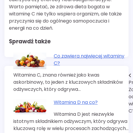
Warto pamiętać, że zdrowa dieta bogata w
witaminę C nie tylko wspiera organizm, ale także
przyczynia się do ogólnego samopoczucia i
energii na co dzień.
Sprawdź także
Co zawiera najwięcej witaminy
C?
Witamina C, znana również jako kwas
Nawigacja
askorbinowy, to jeden z kluczowych składników
P
wpisu
odżywczych, który odgrywa…
Z
o
Witamina D na co?
w
C
Witamina D jest niezwykle
istotnym składnikiem odżywczym, który odgrywa
kluczową rolę w wielu procesach zachodzących…