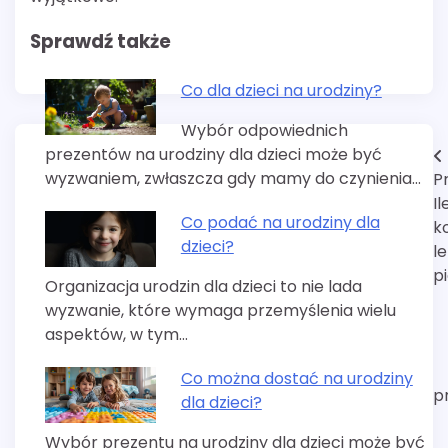
Sprawdź także
Co dla dzieci na urodziny?
Wybór odpowiednich
prezentów na urodziny dla dzieci może być
Nawigacja
wyzwaniem, zwłaszcza gdy mamy do czynienia…
P
wpisu
Il
Co podać na urodziny dla
k
dzieci?
l
p
Organizacja urodzin dla dzieci to nie lada
wyzwanie, które wymaga przemyślenia wielu
aspektów, w tym…
Co można dostać na urodziny
p
dla dzieci?
Wybór prezentu na urodziny dla dzieci może być