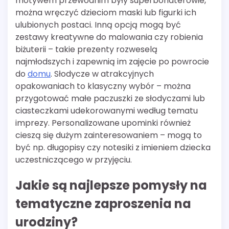
motywem przewodnim były superbohaterowie,
można wręczyć dzieciom maski lub figurki ich
ulubionych postaci. Inną opcją mogą być
zestawy kreatywne do malowania czy robienia
biżuterii – takie prezenty rozweselą
najmłodszych i zapewnią im zajęcie po powrocie
do
domu
. Słodycze w atrakcyjnych
opakowaniach to klasyczny wybór – można
przygotować małe paczuszki ze słodyczami lub
ciasteczkami udekorowanymi według tematu
imprezy. Personalizowane upominki również
cieszą się dużym zainteresowaniem – mogą to
być np. długopisy czy notesiki z imieniem dziecka
uczestniczącego w przyjęciu.
Jakie są najlepsze pomysły na
tematyczne zaproszenia na
urodziny?