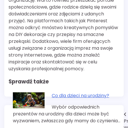
organizację. Warto również przeszukać portale
społecznościowe, gdzie rodzice dzielą się swoimi
doświadczeniami oraz zdjęciami z udanych
przyjęć. Na platformach takich jak Pinterest
można odkryć mnóstwo kreatywnych pomysłów
na DIY dekoracje czy przepisy na smaczne
przekąski. Dodatkowo, wiele firm oferujących
usługi związane z organizacją imprez ma swoje
strony internetowe, gdzie można znaleźć
inspiracje oraz skontaktować się w celu
uzyskania profesjonalnej pomocy.
Sprawdź także
Co dla dzieci na urodziny?
Wybór odpowiednich
prezentów na urodziny dla dzieci może być
Nawigacja
wyzwaniem, zwłaszcza gdy mamy do czynienia…
P
wpisu
W