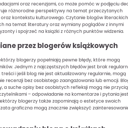
ndacjami oraz recenzjami, co może pomóc w podjęciu dec
feruje różnorodne perspektywy na temat przeczytanych
i oraz kontekstu kulturowego. Czytanie blogów literackich
ch na temat literatury oraz wymiany poglądów z innymi
onty i spojrzeć na książki z różnych punktów widzenia.
niane przez blogerów książkowych
niektórzy blogerzy popełniają pewne błędy, które mogą
lników. Jednym z najczęstszych błędów jest brak regularn
eści i jeśli blog nie jest aktualizowany regularnie, mogą
e recenzji bez osobistego zaangażowania lub emocji. Blo
y, a suche opisy bez osobistych refleksji mogą nie przyci
 czytelnikami – odpowiadanie na komentarze i pytania jes
iektórzy blogerzy także zapominają o estetyce swoich
szata graficzna mogą znacznie zwiększyć zainteresowanie