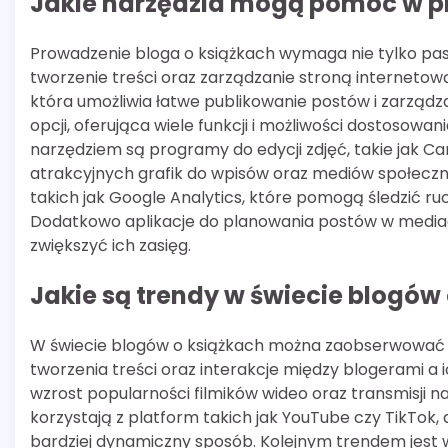
Jakie narzędzia mogą pomóc w p
Prowadzenie bloga o książkach wymaga nie tylko pasji
tworzenie treści oraz zarządzanie stroną interneto
która umożliwia łatwe publikowanie postów i zarządz
opcji, oferująca wiele funkcji i możliwości dostosow
narzędziem są programy do edycji zdjęć, takie jak 
atrakcyjnych grafik do wpisów oraz mediów społeczn
takich jak Google Analytics, które pomogą śledzić r
Dodatkowo aplikacje do planowania postów w mediac
zwiększyć ich zasięg.
Jakie są trendy w świecie blogów
W świecie blogów o książkach można zaobserwować w
tworzenia treści oraz interakcje między blogerami a 
wzrost popularności filmików wideo oraz transmisji na
korzystają z platform takich jak YouTube czy TikTok,
bardziej dynamiczny sposób. Kolejnym trendem jest