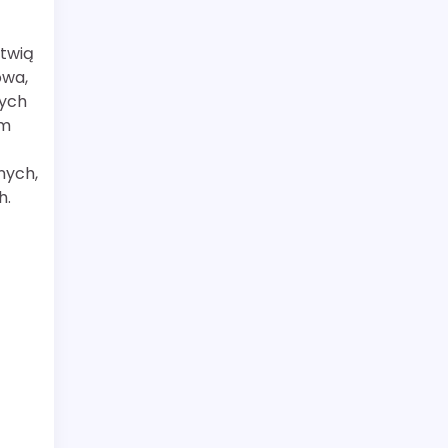
atwią
owa,
zych
ym
nych,
h.