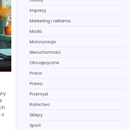
Hobby
Imprezy
Marketing i reklama
Moda
Motoryzacja
Nieruchomości
Obcojęzyczne
Praca
Prawo
ry.
Przemysł
e
Rolnictwo
ach
 z
Sklepy
Sport