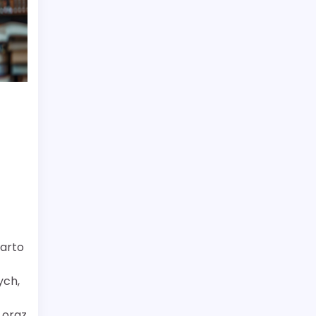
Warto
ych,
 oraz