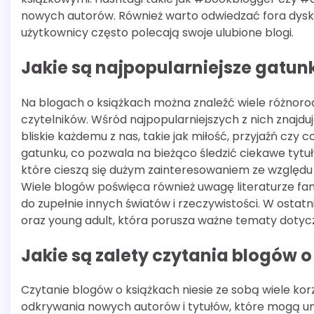
nowych autorów. Również warto odwiedzać fora dysku
użytkownicy często polecają swoje ulubione blogi.
Jakie są najpopularniejsze gatunk
Na blogach o książkach można znaleźć wiele różnoro
czytelników. Wśród najpopularniejszych z nich znajdu
bliskie każdemu z nas, takie jak miłość, przyjaźń cz
gatunku, co pozwala na bieżąco śledzić ciekawe tytuł
które cieszą się dużym zainteresowaniem ze względu 
Wiele blogów poświęca również uwagę literaturze fant
do zupełnie innych światów i rzeczywistości. W ostatn
oraz young adult, która porusza ważne tematy dotycz
Jakie są zalety czytania blogów o
Czytanie blogów o książkach niesie ze sobą wiele korz
odkrywania nowych autorów i tytułów, które mogą um