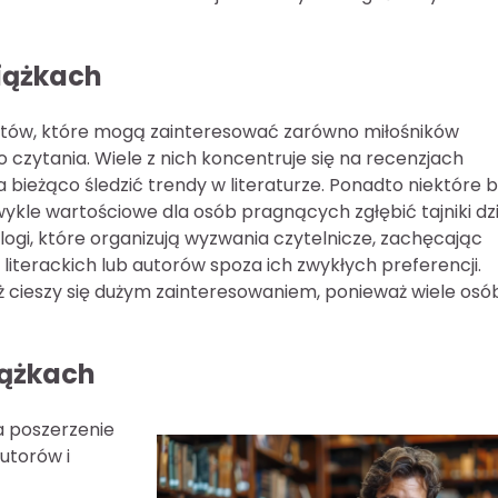
siążkach
matów, które mogą zainteresować zarówno miłośników
do czytania. Wiele z nich koncentruje się na recenzjach
ieżąco śledzić trendy w literaturze. Ponadto niektóre b
wykle wartościowe dla osób pragnących zgłębić tajniki dzi
gi, które organizują wyzwania czytelnicze, zachęcając
terackich lub autorów spoza ich zwykłych preferencji.
cieszy się dużym zainteresowaniem, ponieważ wiele osób
iążkach
a poszerzenie
utorów i