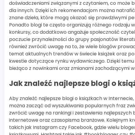
doświadczeniami związanymi z czytaniem, co może by
dla innych. Dzięki ich rekomendacjom można natrafić
znane dzieła, które mogą okazać się prawdziwymi pe
Ponadto blogi te często organizują różnego rodzaju 
konkursy, co dodatkowo angażuje społeczność czytel
poczucie przynależności do grupy pasjonatów literat
również zwrócić uwagę na to, że wiele blogów prowad
temat aktualnych trendów w świecie książek oraz po
kwestie dotyczące rynku wydawniczego. Dzięki tem
bieżąco z nowinkami oraz zmianami zachodzącymi w
Jak znaleźć najlepsze blogi o ksi
Aby znaleźć najlepsze blogi o książkach w Internecie, 
można zacząć od wyszukiwania popularnych fraz zwi
zwrócić uwagę na rankingi i zestawienia najlepszych 
internetowe oraz czasopisma branżowe. Kolejnym k
takich jak Instagram czy Facebook, gdzie wielu bloge
książkowymi. Hashtagi takie jak #bookblogger czy 