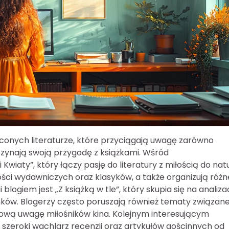
ęconych literaturze, które przyciągają uwagę zarówno
aczynają swoją przygodę z książkami. Wśród
wiaty”, który łączy pasję do literatury z miłością do natu
ości wydawniczych oraz klasyków, a także organizują różn
logiem jest „Z książką w tle”, który skupia się na analiz
nków. Blogerzy często poruszają również tematy związane
ową uwagę miłośników kina. Kolejnym interesującym
je szeroki wachlarz recenzji oraz artykułów gościnnych od