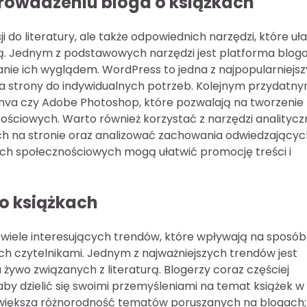
rowadzeniu bloga o książkach
 do literatury, ale także odpowiednich narzędzi, które uł
wą. Jednym z podstawowych narzędzi jest platforma blog
anie ich wyglądem. WordPress to jedna z najpopularniejs
ania strony do indywidualnych potrzeb. Kolejnym przydatn
Canva czy Adobe Photoshop, które pozwalają na tworzenie
ościowych. Warto również korzystać z narzędzi analitycz
uch na stronie oraz analizować zachowania odwiedzającyc
h społecznościowych mogą ułatwić promocję treści i
 o książkach
iele interesujących trendów, które wpływają na sposób
ich czytelnikami. Jednym z najważniejszych trendów jest
 żywo związanych z literaturą. Blogerzy coraz częściej
 aby dzielić się swoimi przemyśleniami na temat książek w
 większa różnorodność tematów poruszanych na blogach;