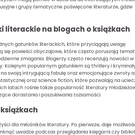
syjne i grupy tematyczne poświęcone literaturze, gdzie
i literackie na blogach o książkach
dnych gatunków literackich, które przyciągają uwagę
ją się powieści obyczajowe, które często poruszają temat
y codzienne zmagania. Blogerzy często recenzują nowości 
y. Kolejnym popularnym gatunkiem są thrillery i kryminały
na swoją intrygującą fabułę oraz emocjonujące zwroty ak
astycznej oraz science fiction, które pozwalają na uciec
ich latach rośnie także popularność literatury młodzieżo
ące dorastania i poszukiwania tożsamości.
 książkach
yści dla miłośników literatury. Po pierwsze, daje możliwoś
knąć uwadze podczas przeglądania księgarni czy bibliot