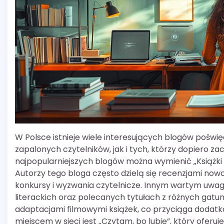
W Polsce istnieje wiele interesujących blogów poświ
zapalonych czytelników, jak i tych, którzy dopiero z
najpopularniejszych blogów można wymienić „Książki i K
Autorzy tego bloga często dzielą się recenzjami now
konkursy i wyzwania czytelnicze. Innym wartym uwagi b
literackich oraz polecanych tytułach z różnych gatu
adaptacjami filmowymi książek, co przyciąga dodatk
miejscem w sieci jest „Czytam, bo lubię”, który oferu