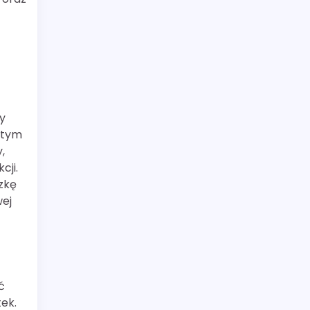
y
w tym
,
cji.
zkę
wej
ć
ek.