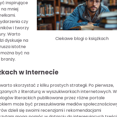
ć inspirujące
 na mniej
rełkami.
wydarzenia czy
ników i tworzy
ury. Warto
Ciekawe blogi o książkach
zi dyskusje na
rusza istotne
u można być na
 branży.
ążkach w Internecie
warto skorzystać z kilku prostych strategii. Po pierwsze,
ązanych z literaturą w wyszukiwarkach internetowych. 
blogów literackich publikowane przez różne portale
rokiem może być przeszukiwanie mediów społecznościow
rów dzieli się swoimi recenzjami i rekomendacjami
#czytam mogą pomóc w dotarciu do interesujących treści