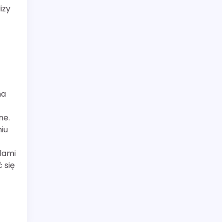
izy
ma
ne.
iu
lami
 się