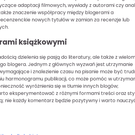
tyczące adaptacji filmowych, wywiady z autorami czy anal
 także znaczenie współpracy między blogerami a
ecenzenckie nowych tytułów w zamian za recenzje lub
ych.
erami książkowymi
dością dzielenia się pasją do literatury, ale także z wielo
ego blogera. Jednym z głównych wyzwań jest utrzymanie
 wymagające i znalezienie czasu na pisanie może być trud
eniu harmonogramu publikacji, co może pomóc w utrzyman
onieczność wyróżnienia się w tłumie innych blogów;
warto eksperymentować z różnymi formami treści oraz sty
ką; nie każdy komentarz będzie pozytywny i warto nauczyć