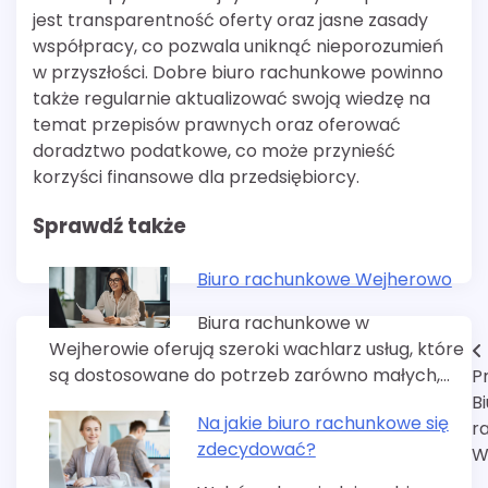
jest transparentność oferty oraz jasne zasady
współpracy, co pozwala uniknąć nieporozumień
w przyszłości. Dobre biuro rachunkowe powinno
także regularnie aktualizować swoją wiedzę na
temat przepisów prawnych oraz oferować
doradztwo podatkowe, co może przynieść
korzyści finansowe dla przedsiębiorcy.
Sprawdź także
Biuro rachunkowe Wejherowo
Biura rachunkowe w
Wejherowie oferują szeroki wachlarz usług, które
Nawigacja
są dostosowane do potrzeb zarówno małych,…
P
wpisu
B
Na jakie biuro rachunkowe się
r
zdecydować?
W