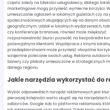
często zależy na bliskości usługodawcy, dlatego lokal
marketingowe mogą przynieść wymierne korzyści. W
umieszczanie ogłoszeń w lokalnych gazetach czy na 
społecznościowych skupiających się na danym obsz
geograficznym. Udział w lokalnych wydarzeniach, taki
czy konferencje branżowe, również może zwiększyć
rozpoznawalność biura i pozwolić na bezpośredni kon
potencjalnymi klientami. Współpraca z innymi lokaln
przedsiębiorstwami może przynieść obopólne korzyś
wzajemne polecanie swoich usług. Reklama outdoorow
banery czy plakaty umieszczone w strategicznych 
danego regionu.
Jakie narzędzia wykorzystać do
Wybór odpowiednich narzędzi reklamowych jest kluc
pierwszej kolejności warto skupić się na narzędziach 
odbiorców. Google Ads to platforma reklamowa, któ
ich zainteresowań oraz lokalizacji. Dzięki temu moż