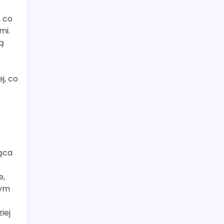
, co
mi.
ą
j, co
ąca
e,
nym
iej