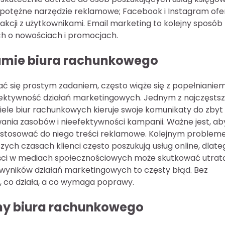
 potężne narzędzie reklamowe; Facebook i Instagram ofe
cji z użytkownikami. Email marketing to kolejny sposób
ch o nowościach i promocjach.
klamie biura rachunkowego
się prostym zadaniem, często wiąże się z popełnianie
ektywność działań marketingowych. Jednym z najczęsts
Wiele biur rachunkowych kieruje swoje komunikaty do zbyt
nia zasobów i nieefektywności kampanii. Ważne jest, ab
 dostosować do niego treści reklamowe. Kolejnym proble
zych czasach klienci często poszukują usług online, dlate
ności w mediach społecznościowych może skutkować utrat
 wyników działań marketingowych to częsty błąd. Bez
 co działa, a co wymaga poprawy.
amy biura rachunkowego