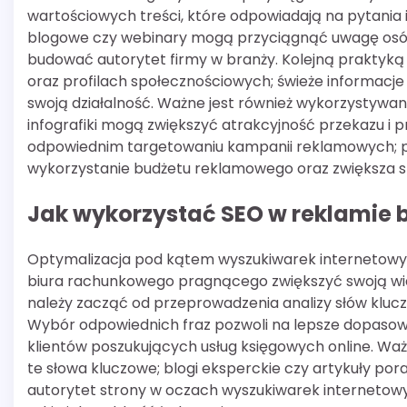
wartościowych treści, które odpowiadają na pytania 
blogowe czy webinary mogą przyciągnąć uwagę osób
budować autorytet firmy w branży. Kolejną praktyką j
oraz profilach społecznościowych; świeże informacje
swoją działalność. Ważne jest również wykorzystywan
infografiki mogą zwiększyć atrakcyjność przekazu i
odpowiednim targetowaniu kampanii reklamowych; pr
wykorzystanie budżetu reklamowego oraz zwiększa s
Jak wykorzystać SEO w reklamie
Optymalizacja pod kątem wyszukiwarek internetowyc
biura rachunkowego pragnącego zwiększyć swoją wid
należy zacząć od przeprowadzenia analizy słów klu
Wybór odpowiednich fraz pozwoli na lepsze dopasowa
klientów poszukujących usług księgowych online. Waż
te słowa kluczowe; blogi eksperckie czy artykuły p
autorytet strony w oczach wyszukiwarek internetow