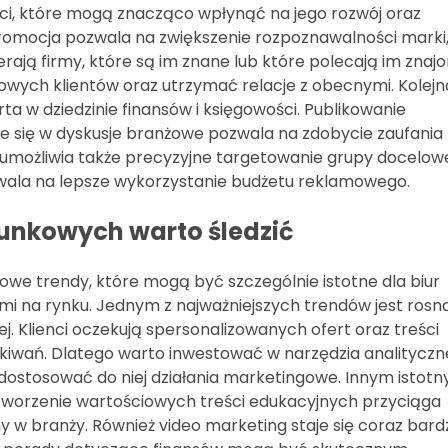
ci, które mogą znacząco wpłynąć na jego rozwój oraz
romocja pozwala na zwiększenie rozpoznawalności marki
erają firmy, które są im znane lub które polecają im znajo
owych klientów oraz utrzymać relacje z obecnymi. Kolejn
a w dziedzinie finansów i księgowości. Publikowanie
 się w dyskusje branżowe pozwala na zdobycie zaufania
ma umożliwia także precyzyjne targetowanie grupy docelowe
wala na lepsze wykorzystanie budżetu reklamowego.
hunkowych warto śledzić
nowe trendy, które mogą być szczególnie istotne dla biur
 na rynku. Jednym z najważniejszych trendów jest rosn
. Klienci oczekują spersonalizowanych ofert oraz treści
kiwań. Dlatego warto inwestować w narzędzia analityczn
 dostosować do niej działania marketingowe. Innym istot
tworzenie wartościowych treści edukacyjnych przyciąga
y w branży. Również video marketing staje się coraz bardz