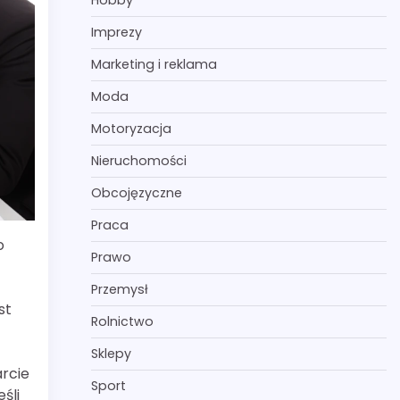
Hobby
Imprezy
Marketing i reklama
Moda
Motoryzacja
Nieruchomości
Obcojęzyczne
Praca
o
Prawo
Przemysł
st
Rolnictwo
Sklepy
rcie
Sport
śli