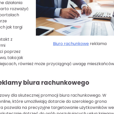
ne działania
arto rozważyć
portalach
arze
ch jak targi
takt z
Biuro rachunkowe
reklama
ymi
ci poprzez
a, taka jak
miejscach, również może przyciągnąć uwagę mieszkańcó
 reklamy biura rachunkowego
zowy dla skutecznej promocji biura rachunkowego. W
online, które umożliwiają dotarcie do szerokiego grona
ra pozwala na precyzyjne targetowanie użytkowników we
na skutecznie dotrzeć do osób poszukujących usług księgo