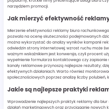
popularny; krótkie filmy prezentujące usługi biura
narzędziem promocji.
Jak mierzyć efektywność reklam
Mierzenie efektywności reklamy biura rachunkowego
pozwala na ocenę skuteczności podejmowanych działań
można wykorzystać do analizy wyników kampanii re
odwiedzin strony internetowej; wzrost ruchu może ś
ważnym wskaźnikiem jest konwersja, czyli procent uż
wypełnienie formularza kontaktowego czy zapisanie si
kanały reklamowe przynoszą najlepsze rezultaty; dz
efektywnych działaniach. Warto również monitorow
społecznościowych poprzez analizę liczby polubień,
Jakie są najlepsze praktyki rekl
Wprowadzenie najlepszych praktyk reklamy dla biu
działań marketingowych oraz przyciąganie nowych kl