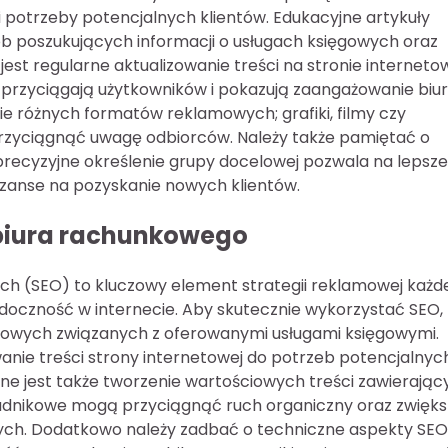
i potrzeby potencjalnych klientów. Edukacyjne artykuły
 poszukujących informacji o usługach księgowych oraz
est regularne aktualizowanie treści na stronie interneto
 przyciągają użytkowników i pokazują zaangażowanie biu
ie różnych formatów reklamowych; grafiki, filmy czy
 przyciągnąć uwagę odbiorców. Należy także pamiętać o
ecyzyjne określenie grupy docelowej pozwala na lepsze
zanse na pozyskanie nowych klientów.
 biura rachunkowego
h (SEO) to kluczowy element strategii reklamowej każd
oczność w internecie. Aby skutecznie wykorzystać SEO,
czowych związanych z oferowanymi usługami księgowymi.
nie treści strony internetowej do potrzeb potencjalnyc
ne jest także tworzenie wartościowych treści zawierając
oradnikowe mogą przyciągnąć ruch organiczny oraz zwięk
ych. Dodatkowo należy zadbać o techniczne aspekty SEO