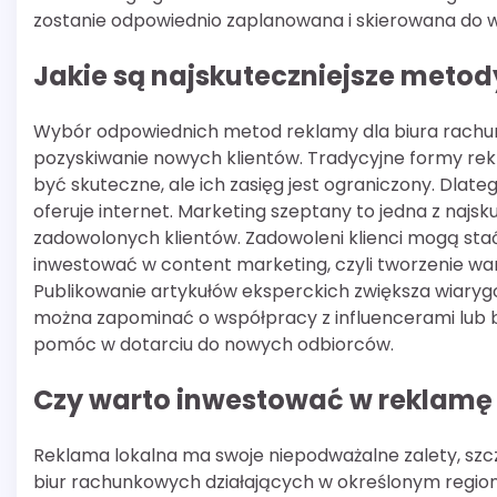
zostanie odpowiednio zaplanowana i skierowana do w
Jakie są najskuteczniejsze meto
Wybór odpowiednich metod reklamy dla biura rachu
pozyskiwanie nowych klientów. Tradycyjne formy rekla
być skuteczne, ale ich zasięg jest ograniczony. Dlat
oferuje internet. Marketing szeptany to jedna z najs
zadowolonych klientów. Zadowoleni klienci mogą st
inwestować w content marketing, czyli tworzenie war
Publikowanie artykułów eksperckich zwiększa wiarygo
można zapominać o współpracy z influencerami lub 
pomóc w dotarciu do nowych odbiorców.
Czy warto inwestować w reklamę
Reklama lokalna ma swoje niepodważalne zalety, szcz
biur rachunkowych działających w określonym region