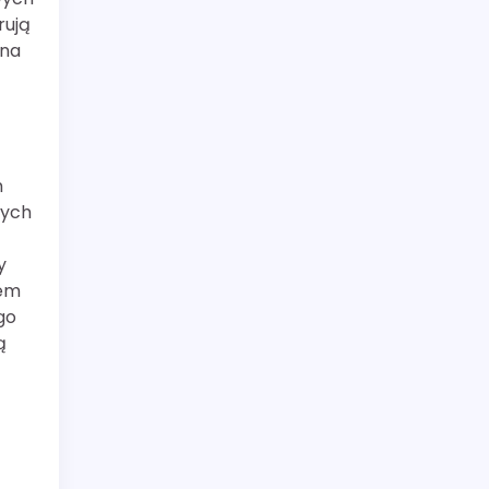
rują
 na
m
zych
y
mem
go
ą