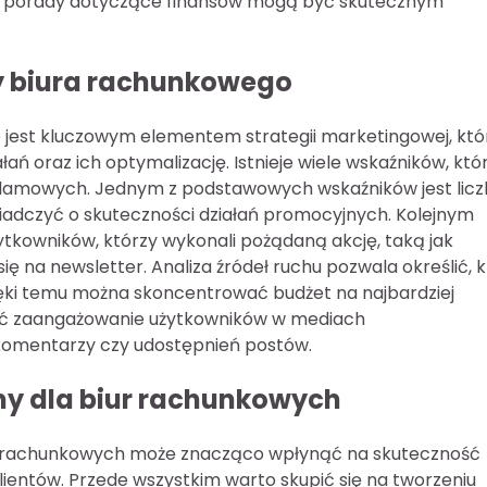
 czy porady dotyczące finansów mogą być skutecznym
y biura rachunkowego
 jest kluczowym elementem strategii marketingowej, któ
 oraz ich optymalizację. Istnieje wiele wskaźników, któ
klamowych. Jednym z podstawowych wskaźników jest lic
wiadczyć o skuteczności działań promocyjnych. Kolejnym
ytkowników, którzy wykonali pożądaną akcję, taką jak
ę na newsletter. Analiza źródeł ruchu pozwala określić, 
ięki temu można skoncentrować budżet na najbardziej
ać zaangażowanie użytkowników w mediach
 komentarzy czy udostępnień postów.
amy dla biur rachunkowych
r rachunkowych może znacząco wpłynąć na skuteczność
ientów. Przede wszystkim warto skupić się na tworzeniu