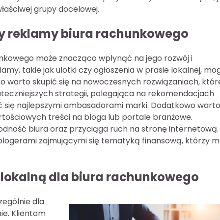
łaściwej grupy docelowej.
dy reklamy biura rachunkowego
nkowego może znacząco wpłynąć na jego rozwój i
my, takie jak ulotki czy ogłoszenia w prasie lokalnej, mo
ego warto skupić się na nowoczesnych rozwiązaniach, któr
kuteczniejszych strategii, polegająca na rekomendacjach
ać się najlepszymi ambasadorami marki. Dodatkowo wart
tościowych treści na bloga lub portale branżowe.
dność biura oraz przyciąga ruch na stronę internetową.
blogerami zajmującymi się tematyką finansową, którzy 
 lokalną dla biura rachunkowego
ególnie dla
ie. Klientom