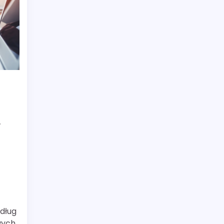
w
dług
wych