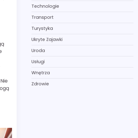
Technologie
Transport
Turystyka
Ukryte Zajawki
gą
Uroda
e
Usługi
o
Wnętrza
 Nie
Zdrowie
mogą