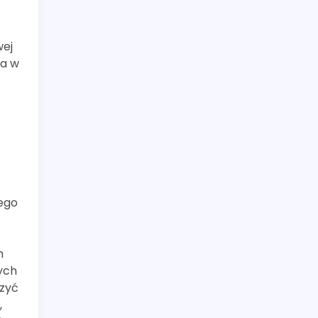
wej
ra w
ego
h
ych
szyć
,