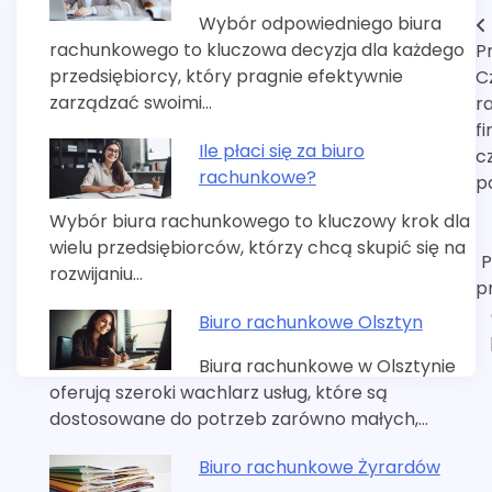
Wybór odpowiedniego biura
Nawigacja
rachunkowego to kluczowa decyzja dla każdego
P
wpisu
przedsiębiorcy, który pragnie efektywnie
C
zarządzać swoimi…
r
f
Ile płaci się za biuro
c
rachunkowe?
p
Wybór biura rachunkowego to kluczowy krok dla
wielu przedsiębiorców, którzy chcą skupić się na
P
rozwijaniu…
p
Biuro rachunkowe Olsztyn
Biura rachunkowe w Olsztynie
oferują szeroki wachlarz usług, które są
dostosowane do potrzeb zarówno małych,…
Biuro rachunkowe Żyrardów