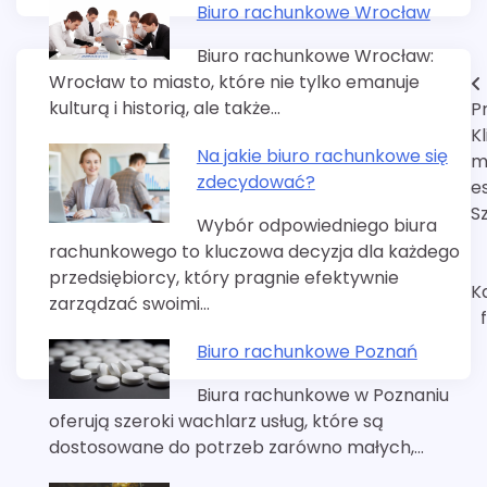
Biuro rachunkowe Wrocław
Biuro rachunkowe Wrocław:
Wrocław to miasto, które nie tylko emanuje
Nawigacja
kulturą i historią, ale także…
P
wpisu
Kl
Na jakie biuro rachunkowe się
m
zdecydować?
e
S
Wybór odpowiedniego biura
rachunkowego to kluczowa decyzja dla każdego
przedsiębiorcy, który pragnie efektywnie
K
zarządzać swoimi…
Biuro rachunkowe Poznań
Biura rachunkowe w Poznaniu
oferują szeroki wachlarz usług, które są
dostosowane do potrzeb zarówno małych,…