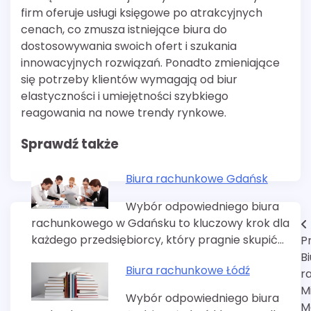
firm oferuje usługi księgowe po atrakcyjnych
cenach, co zmusza istniejące biura do
dostosowywania swoich ofert i szukania
innowacyjnych rozwiązań. Ponadto zmieniające
się potrzeby klientów wymagają od biur
elastyczności i umiejętności szybkiego
reagowania na nowe trendy rynkowe.
Sprawdź także
Biura rachunkowe Gdańsk
Wybór odpowiedniego biura
rachunkowego w Gdańsku to kluczowy krok dla
Nawigacja
każdego przedsiębiorcy, który pragnie skupić…
P
wpisu
B
Biura rachunkowe Łódź
r
M
Wybór odpowiedniego biura
M