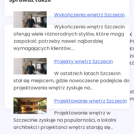
Wykończenia wnętrz Szczecin
Wykończenia wnętrz Szczecin
oferują wiele różnorodnych stylów, które mogą
Nawigacja
zaspokoić potrzeby nawet najbardziej
P
wpisu
wymagających klientów.…
K
z
Projekty wnętrz Szczecin
Ł
W ostatnich latach Szczecin
stał się miejscem, gdzie nowoczesne podejście do
projektowania wnętrz zyskuje na…
s
m
Projektowanie wnętrz Szczecin
Projektowanie wnętrz w
Szczecinie zyskuje na popularności, a lokalni
architekci i projektanci wnętrz starają się…