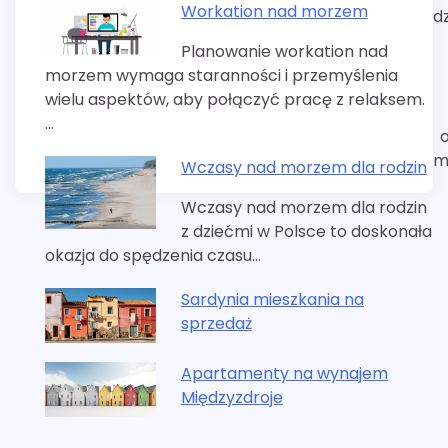
Workation nad morzem
dz
Planowanie workation nad
morzem wymaga staranności i przemyślenia
wielu aspektów, aby połączyć pracę z relaksem.
…
m
Wczasy nad morzem dla rodzin
Wczasy nad morzem dla rodzin
z dziećmi w Polsce to doskonała
okazja do spędzenia czasu…
Sardynia mieszkania na
sprzedaż
Apartamenty na wynajem
Międzyzdroje