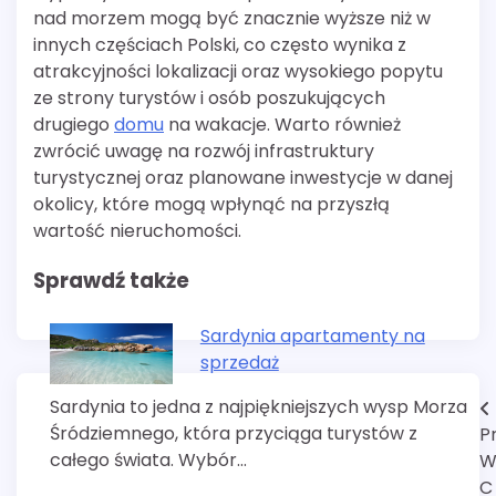
nad morzem mogą być znacznie wyższe niż w
innych częściach Polski, co często wynika z
atrakcyjności lokalizacji oraz wysokiego popytu
ze strony turystów i osób poszukujących
drugiego
domu
na wakacje. Warto również
zwrócić uwagę na rozwój infrastruktury
turystycznej oraz planowane inwestycje w danej
okolicy, które mogą wpłynąć na przyszłą
wartość nieruchomości.
Sprawdź także
Sardynia apartamenty na
sprzedaż
Sardynia to jedna z najpiękniejszych wysp Morza
Nawigacja
Śródziemnego, która przyciąga turystów z
P
wpisu
całego świata. Wybór…
W
C