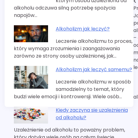
którym osoba uzależniona od
Nawigacja
alkoholu odczuwa silną potrzebę spożycia
P
wpisu
napojów…
J
p
Alkoholizm jak leczyć?
a
– 
Leczenie alkoholizmu to proces,
o
który wymaga zrozumienia i zaangażowania
m
zarówno ze strony osoby uzależnionej, jak…
n
l
Alkoholizm jak leczyć samemu?
Leczenie alkoholizmu w sposób
samodzielny to temat, który
budzi wiele emocji i kontrowersji. Wiele osób…
a
Kiedy zaczyna sie uzależnienia
od alkoholu?
Uzależnienie od alkoholu to poważny problem,
który dotyka wiele osób na całym świecie.