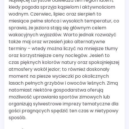
Najwięcej turystów odwiedza ten region latem,
kiedy pogoda sprzyja kąpielom i aktywnościom
wodnym. Czerwiec, lipiec oraz sierpień to
miesiące pełne słońca i wysokich temperatur, co
sprawia, że jeziora stają się głównym celem
wakacyjnych wyjazdów. Warto jednak rozważyć
także maj oraz wrzesień jako alternatywne
terminy – wtedy można liczyć na mniejsze tłumy
oraz korzystniejsze ceny noclegów. Jesień to
czas pięknych kolorów natury oraz spokojniejszej
atmosfery wokół jezior; to również doskonały
moment na piesze wycieczki po okolicznych
lasach pełnych grzybów i owoców leśnych. Zimą
natomiast niektóre gospodarstwa oferują
możliwość uprawiania sportów zimowych lub
organizują sylwestrowe imprezy tematyczne dla
gości pragnących spędzić ten czas w nietypowy
sposób.