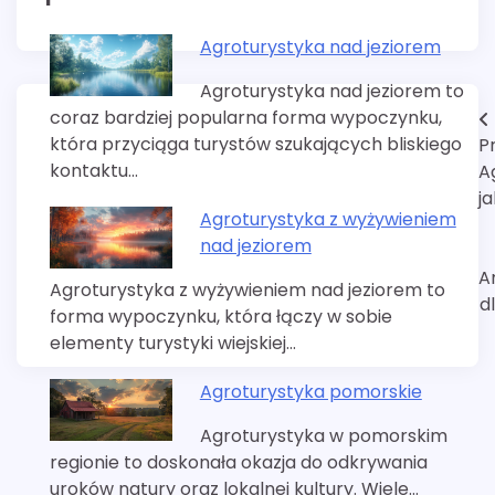
Agroturystyka nad jeziorem
Agroturystyka nad jeziorem to
coraz bardziej popularna forma wypoczynku,
Nawigacja
która przyciąga turystów szukających bliskiego
P
wpisu
kontaktu…
A
j
Agroturystyka z wyżywieniem
nad jeziorem
A
Agroturystyka z wyżywieniem nad jeziorem to
d
forma wypoczynku, która łączy w sobie
elementy turystyki wiejskiej…
Agroturystyka pomorskie
Agroturystyka w pomorskim
regionie to doskonała okazja do odkrywania
uroków natury oraz lokalnej kultury. Wiele…