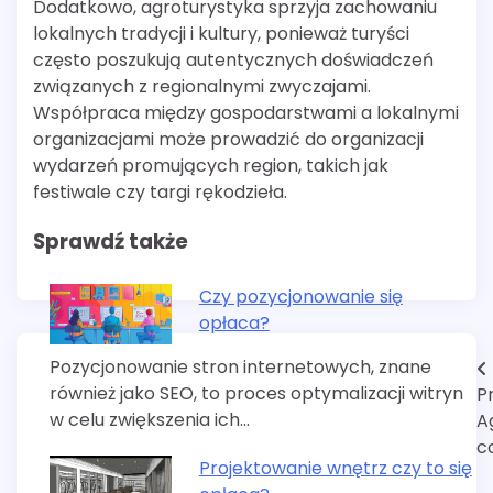
Dodatkowo, agroturystyka sprzyja zachowaniu
lokalnych tradycji i kultury, ponieważ turyści
często poszukują autentycznych doświadczeń
związanych z regionalnymi zwyczajami.
Współpraca między gospodarstwami a lokalnymi
organizacjami może prowadzić do organizacji
wydarzeń promujących region, takich jak
festiwale czy targi rękodzieła.
Sprawdź także
Czy pozycjonowanie się
opłaca?
Pozycjonowanie stron internetowych, znane
Nawigacja
również jako SEO, to proces optymalizacji witryn
P
wpisu
w celu zwiększenia ich…
A
c
Projektowanie wnętrz czy to się