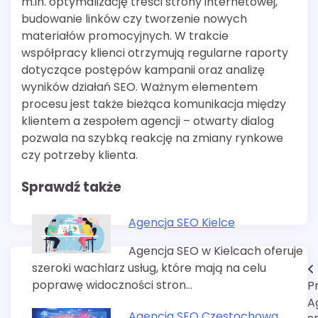
m.in. optymalizację treści strony internetowej,
budowanie linków czy tworzenie nowych
materiałów promocyjnych. W trakcie
współpracy klienci otrzymują regularne raporty
dotyczące postępów kampanii oraz analizę
wyników działań SEO. Ważnym elementem
procesu jest także bieżąca komunikacja między
klientem a zespołem agencji – otwarty dialog
pozwala na szybką reakcję na zmiany rynkowe
czy potrzeby klienta.
Sprawdź także
Agencja SEO Kielce
Agencja SEO w Kielcach oferuje
szeroki wachlarz usług, które mają na celu
Nawigacja
poprawę widoczności stron…
P
wpisu
A
Agencja SEO Częstochowa