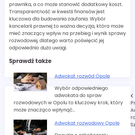
prawnika, a co może stanowić dodatkowy koszt.
Transparentność w kwestii finansów jest
kluczowa dla budowania zaufania. Wybór
kancelarii prawnej to ważna decyzja, która może
mieć znaczący wpływ na przebieg i wynik sprawy
rozwodowej, dlatego warto poświęcić jej
odpowiednio dużo uwagi.
Sprawdź także
Adwokat rozwód Opole
Wybór odpowiedniego
adwokata do spraw
Nawigacja
rozwodowych w Opolu to kluczowy krok, który
P
wpisu
może znacząco wpłynąć…
A
r
Adwokat rozwodowy Opole
S